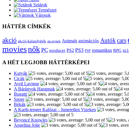
Sztárok
Természet
Városok
HÁTTÉR CÍMKÉK
akció
Autók
cars
animációs
Animals
akció-kalandjáték
akciójáték
movies
nők
PC
PS3
sci
producer
PS2
romantikus
RPG
PSP
A HÉT LEGJOBB HÁTTÉRKÉPEI
Kutyák
Cicák
Avril Lavigne
A Bárányok Harapnak
Bugatti
Spore
Békák
A Karib-tenger Kalózai – Ismeretlen Vizeken
Beyoncé Knowles
Angelina Jolie