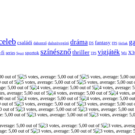
celeb
dráma
g
családi
fantasy
dalszerző
dalszövegíró
DS
FPS
férfiak
színésznő
vigjáték
thriller
-fi
X3
sportok
series
Wii
Sport
TPS