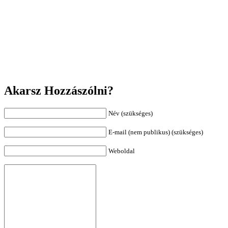
Akarsz Hozzászólni?
Név (szükséges)
E-mail (nem publikus) (szükséges)
Weboldal