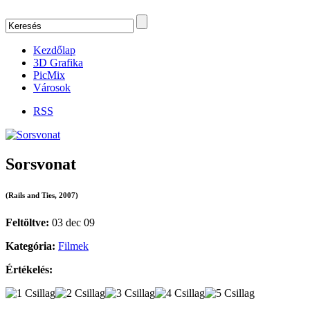
Kezdőlap
3D Grafika
PicMix
Városok
RSS
Sorsvonat
(Rails and Ties, 2007)
Feltöltve:
03 dec 09
Kategória:
Filmek
Értékelés: