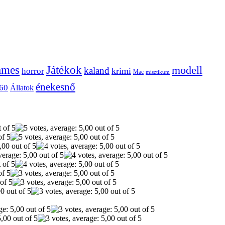
ames
Játékok
modell
kaland
krimi
horror
Mac
misztikum
énekesnő
60
Állatok