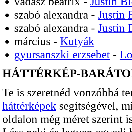
vadász beatrix
-
Justin B
szabó alexandra
-
Justin 
szabó alexandra
-
Justin 
március
-
Kutyák
gyursanszki erzsebet
-
Lo
HÁTTÉRKÉP-BARÁTO
Te is szeretnéd vonzóbbá t
háttérképek
segítségével, m
oldalon még méret szerint i