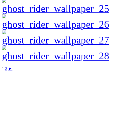
1
2
►