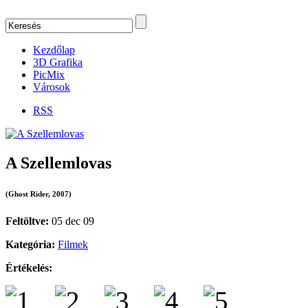
Kezdőlap
3D Grafika
PicMix
Városok
RSS
A Szellemlovas
(Ghost Rider, 2007)
Feltöltve:
05 dec 09
Kategória:
Filmek
Értékelés: