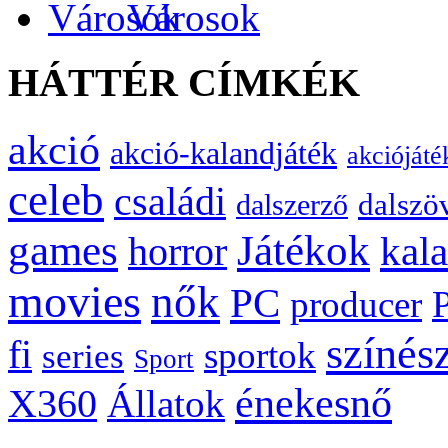
Városok
HÁTTÉR CÍMKÉK
akció
akció-kalandjáték
akciójáté
celeb
családi
dalszö
dalszerző
games
Játékok
kal
horror
movies
nők
PC
producer
színés
fi
sportok
series
Sport
énekesnő
X360
Állatok