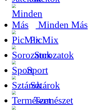
Minden Más
PicMix
Sorozatok
Sport
Sztárok
Természet