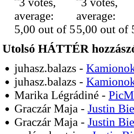
Utolsó HÁTTÉR hozzászó
juhasz.balazs
-
Kamiono
juhasz.balazs
-
Kamiono
Marika Légrádiné
-
PicM
Graczár Maja
-
Justin Bi
Graczár Maja
-
Justin Bi