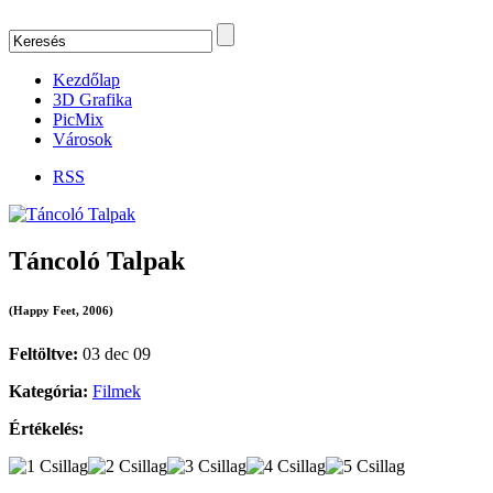
Kezdőlap
3D Grafika
PicMix
Városok
RSS
Táncoló Talpak
(Happy Feet, 2006)
Feltöltve:
03 dec 09
Kategória:
Filmek
Értékelés: