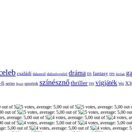
celeb
dráma
g
családi
fantasy
dalszerző
dalszövegíró
DS
FPS
férfiak
színésznő
vigjáték
thriller
-fi
X3
sportok
series
Wii
Sport
TPS