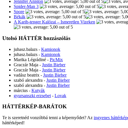
Jennifer Aniston
Spider-Man 3
Spore
Békák
A Karib-tenger Kalózai – Ismeretlen Vizeken
Utolsó HÁTTÉR hozzászólás
juhasz.balazs
-
Kamionok
juhasz.balazs
-
Kamionok
Marika Légrádiné
-
PicMix
Graczár Maja
-
Justin Bieber
Graczár Maja
-
Justin Bieber
vadász beatrix
-
Justin Bieber
szabó alexandra
-
Justin Bieber
szabó alexandra
-
Justin Bieber
március
-
Kutyák
gyursanszki erzsebet
-
Lovak
HÁTTÉRKÉP-BARÁTOK
Te is szeretnéd vonzóbbá tenni a képernyődet? Az
ingyenes háttérkép
háttérképed!