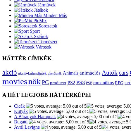
Járművek
Játékok
Minden Más
PicMix
Sorozatok
Sport
Sztárok
Természet
Városok
HÁTTÉR CÍMKÉK
akció
Autók
cars
animációs
Animals
akció-kalandjáték
akciójáték
movies
nők
PC
PS3
sci
producer
PS2
romantikus
RPG
PSP
A HÉT LEGJOBB HÁTTÉRKÉPEI
Cicák
Kutyák
A Bárányok Harapnak
Bugatti
Avril Lavigne