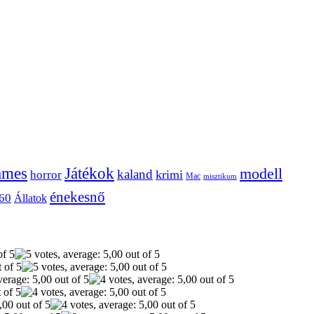
ames
Játékok
modell
kaland
krimi
horror
Mac
misztikum
énekesnő
60
Állatok