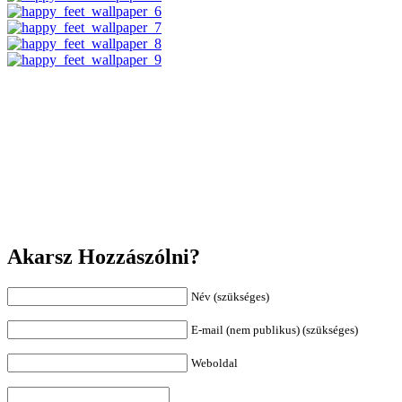
Akarsz Hozzászólni?
Név (szükséges)
E-mail (nem publikus) (szükséges)
Weboldal