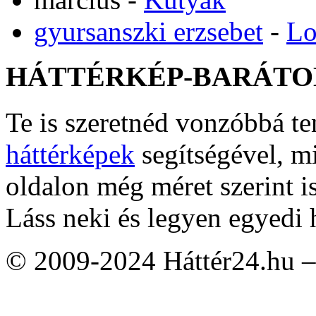
gyursanszki erzsebet
-
Lo
HÁTTÉRKÉP-BARÁTO
Te is szeretnéd vonzóbbá t
háttérképek
segítségével, m
oldalon még méret szerint i
Láss neki és legyen egyedi 
© 2009-2024 Háttér24.hu – 