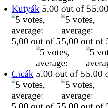
Kutyák
Cicák