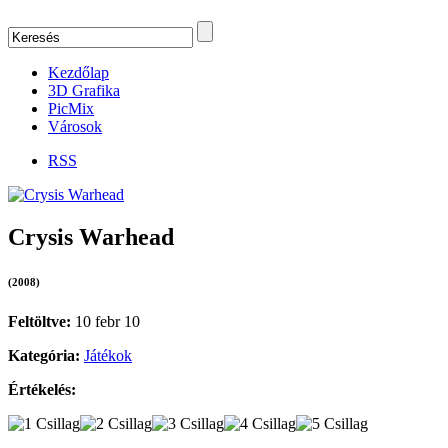
Kezdőlap
3D Grafika
PicMix
Városok
RSS
Crysis Warhead
(2008)
Feltöltve:
10 febr 10
Kategória:
Játékok
Értékelés: