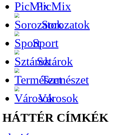
PicMix
Sorozatok
Sport
Sztárok
Természet
Városok
HÁTTÉR CÍMKÉK