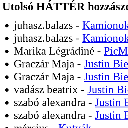
Utolsó HÁTTÉR hozzászó
juhasz.balazs
-
Kamiono
juhasz.balazs
-
Kamiono
Marika Légrádiné
-
PicM
Graczár Maja
-
Justin Bi
Graczár Maja
-
Justin Bi
vadász beatrix
-
Justin B
szabó alexandra
-
Justin 
szabó alexandra
-
Justin 
március
-
Kutyák