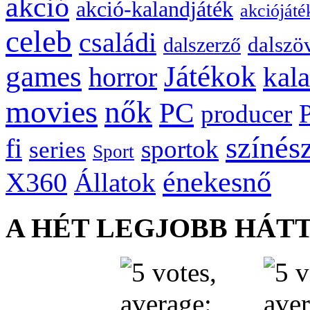
akció
akció-kalandjáték
akciójáté
celeb
családi
dalszö
dalszerző
games
Játékok
kal
horror
movies
nők
PC
producer
színés
fi
sportok
series
Sport
énekesnő
X360
Állatok
A HÉT LEGJOBB HÁT