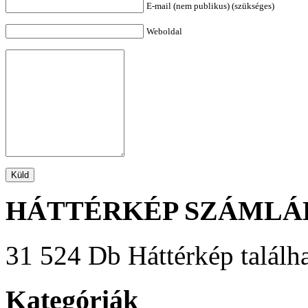
E-mail (nem publikus) (szükséges)
Weboldal
HÁTTÉRKÉP SZÁMLÁ
31 524 Db Háttérkép találha
Kategóriák