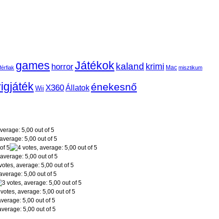
games
Játékok
kaland
krimi
horror
Mac
férfiak
misztikum
igjáték
énekesnő
X360
Állatok
Wii