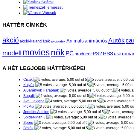
Sztárok
Természet
Városok
HÁTTÉR CÍMKÉK
akció
Autók
ca
animációs
Animals
akció-kalandjáték
akciójáték
movies
nők
modell
PC
PS3
roman
producer
PS2
PSP
A HÉT LEGJOBB HÁTTÉRKÉPEI
Cicák
Kutyák
A Bárányok Harapnak
Bugatti
Avril Lavigne
PicMix
Jennifer Aniston
Spider-Man 3
Spore
Békák