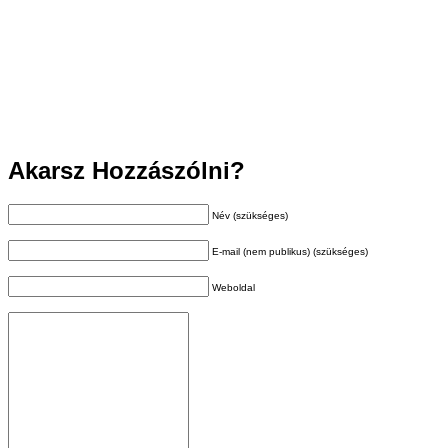
Akarsz Hozzászólni?
Név (szükséges)
E-mail (nem publikus) (szükséges)
Weboldal