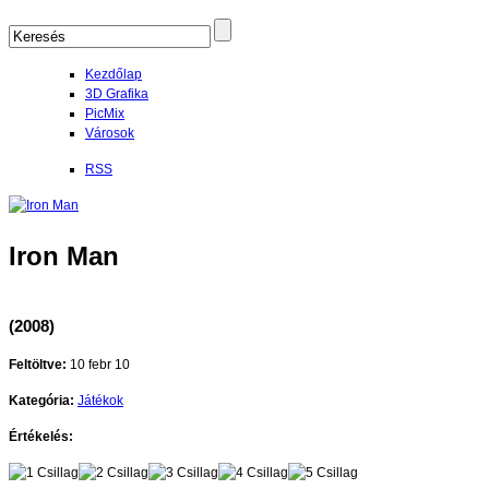
Kezdőlap
3D Grafika
PicMix
Városok
RSS
Iron Man
(2008)
Feltöltve:
10 febr 10
Kategória:
Játékok
Értékelés: