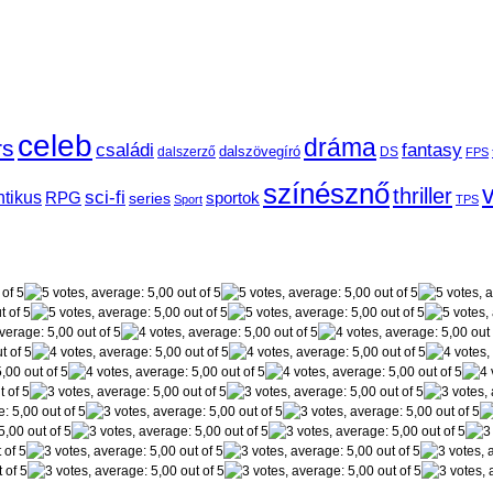
celeb
dráma
rs
fantasy
családi
dalszövegíró
dalszerző
DS
FPS
színésznő
v
thriller
tikus
sci-fi
RPG
sportok
series
Sport
TPS