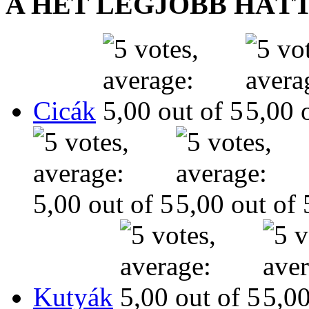
A HÉT LEGJOBB HÁT
Cicák
Kutyák