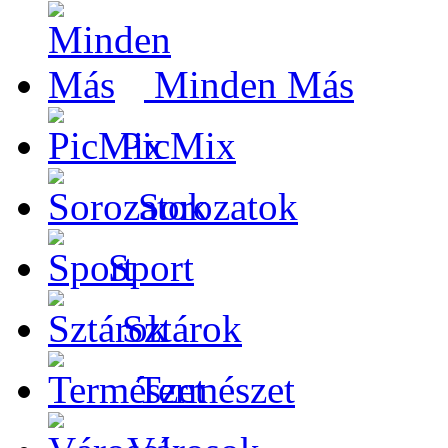
Minden Más
PicMix
Sorozatok
Sport
Sztárok
Természet