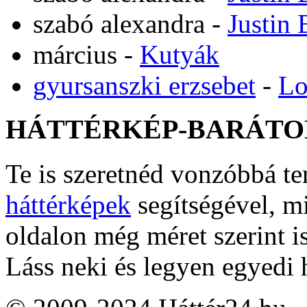
szabó alexandra
-
Justin 
március
-
Kutyák
gyursanszki erzsebet
-
Lo
HÁTTÉRKÉP-BARÁTO
Te is szeretnéd vonzóbbá t
háttérképek
segítségével, m
oldalon még méret szerint i
Láss neki és legyen egyedi 