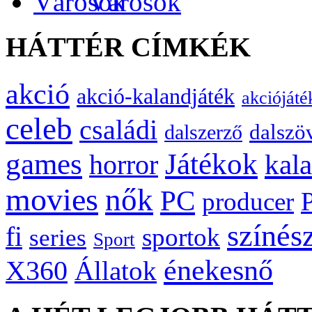
Városok
HÁTTÉR CÍMKÉK
akció
akció-kalandjáték
akciójáté
celeb
családi
dalszö
dalszerző
games
Játékok
kal
horror
movies
nők
PC
producer
színés
fi
sportok
series
Sport
énekesnő
X360
Állatok