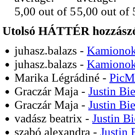
Utolsó HÁTTÉR hozzászó
juhasz.balazs
-
Kamiono
juhasz.balazs
-
Kamiono
Marika Légrádiné
-
PicM
Graczár Maja
-
Justin Bi
Graczár Maja
-
Justin Bi
vadász beatrix
-
Justin B
szabó alexandra
-
Justin 