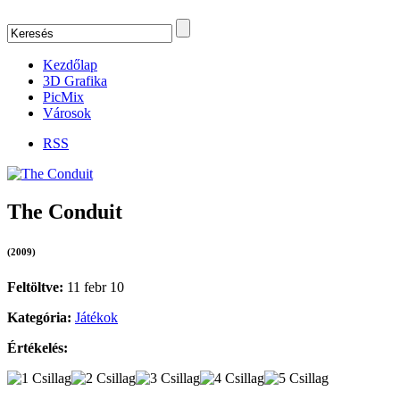
Kezdőlap
3D Grafika
PicMix
Városok
RSS
The Conduit
(2009)
Feltöltve:
11 febr 10
Kategória:
Játékok
Értékelés: