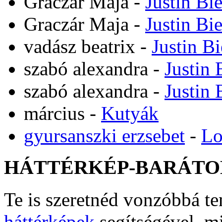
Graczár Maja
-
Justin Bi
Graczár Maja
-
Justin Bi
vadász beatrix
-
Justin B
szabó alexandra
-
Justin 
szabó alexandra
-
Justin 
március
-
Kutyák
gyursanszki erzsebet
-
Lo
HÁTTÉRKÉP-BARÁTO
Te is szeretnéd vonzóbbá t
háttérképek
segítségével, m