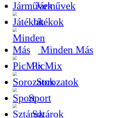
Járművek
Játékok
Minden Más
PicMix
Sorozatok
Sport
Sztárok