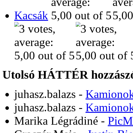
Kacsák
Utolsó HÁTTÉR hozzászó
juhasz.balazs
-
Kamiono
juhasz.balazs
-
Kamiono
Marika Légrádiné
-
PicM