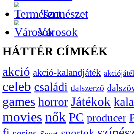
Természet
Városok
HÁTTÉR CÍMKÉK
akció
akció-kalandjáték
akciójáté
celeb
családi
dalszö
dalszerző
games
Játékok
kal
horror
movies
nők
PC
producer
színés
fi
sportok
series
Sport