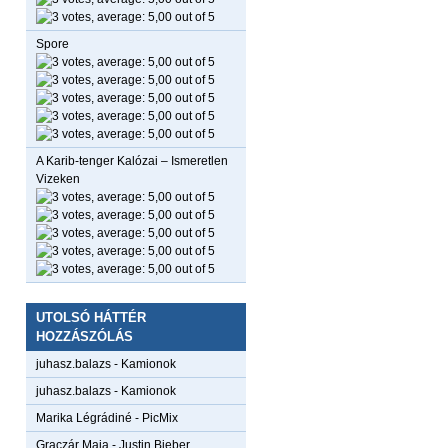
Spore
A Karib-tenger Kalózai – Ismeretlen
Vizeken
UTOLSÓ HÁTTÉR
HOZZÁSZÓLÁS
juhasz.balazs
-
Kamionok
juhasz.balazs
-
Kamionok
Marika Légrádiné
-
PicMix
Graczár Maja
-
Justin Bieber