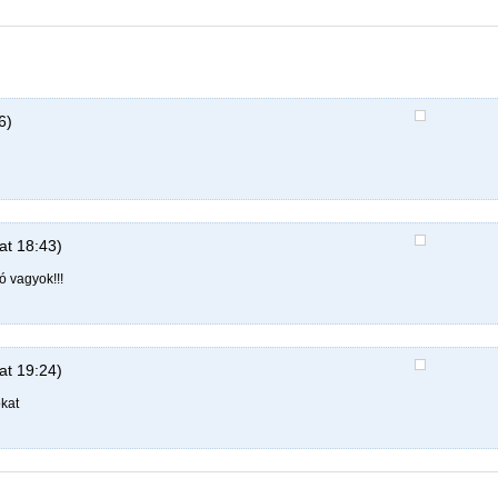
6)
at 18:43)
 vagyok!!!
at 19:24)
kat