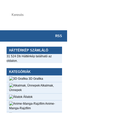
RSS
HÁTTÉRKÉP SZÁMLÁLÓ
31 524 Db Háttérkép található az
oldalon.
KATEGÓRIÁK
3D Grafika
Alkalmak,
Ünnepek
Állatok
Anime-
Manga-Rajzfilm