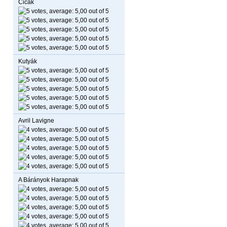
Cicák
Kutyák
Avril Lavigne
A Bárányok Harapnak