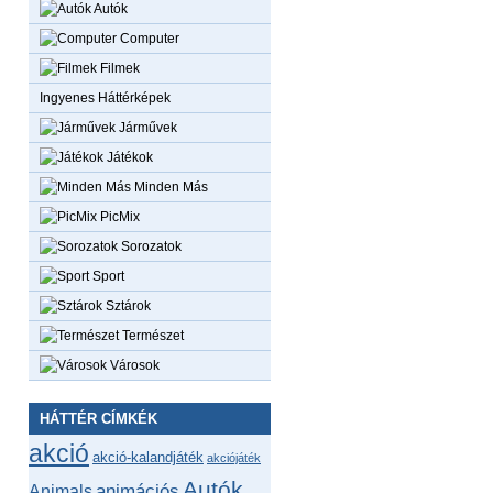
Autók
Computer
Filmek
Ingyenes Háttérképek
Járművek
Játékok
Minden Más
PicMix
Sorozatok
Sport
Sztárok
Természet
Városok
HÁTTÉR CÍMKÉK
akció
akció-kalandjáték
akciójáték
Autók
animációs
Animals