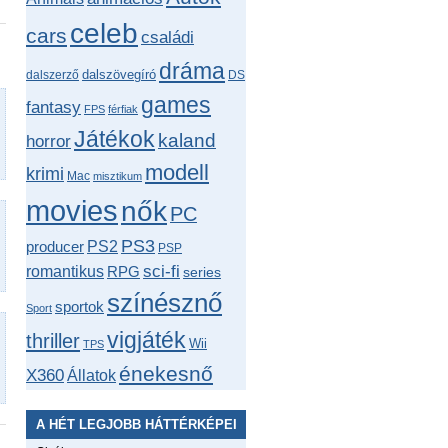
celeb
cars
családi
dráma
dalszövegíró
dalszerző
DS
games
fantasy
FPS
férfiak
Játékok
kaland
horror
modell
krimi
Mac
misztikum
movies
nők
PC
PS3
producer
PS2
PSP
romantikus
sci-fi
RPG
series
színésznő
sportok
Sport
vigjáték
thriller
Wii
TPS
énekesnő
X360
Állatok
A HÉT LEGJOBB HÁTTÉRKÉPEI