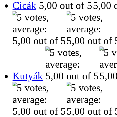
Cicák
Kutyák