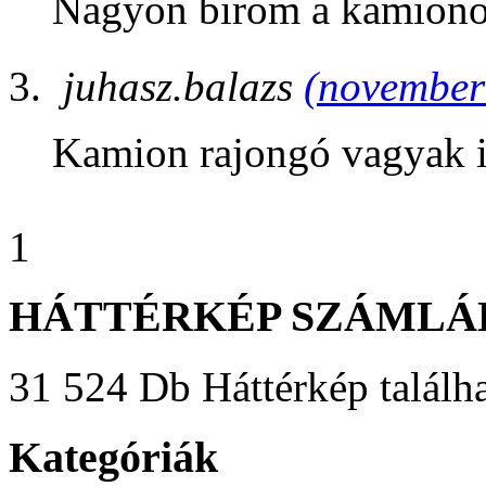
Nagyon birom a kamiono
juhasz.balazs
(november 
Kamion rajongó vagyak 
1
HÁTTÉRKÉP SZÁMLÁ
31 524 Db Háttérkép találha
Kategóriák