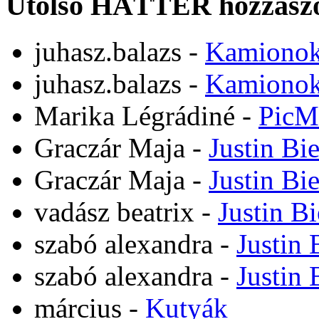
Utolsó HÁTTÉR hozzászó
juhasz.balazs
-
Kamiono
juhasz.balazs
-
Kamiono
Marika Légrádiné
-
PicM
Graczár Maja
-
Justin Bi
Graczár Maja
-
Justin Bi
vadász beatrix
-
Justin B
szabó alexandra
-
Justin 
szabó alexandra
-
Justin 
március
-
Kutyák