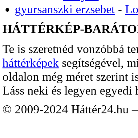
gyursanszki erzsebet
-
Lo
HÁTTÉRKÉP-BARÁTO
Te is szeretnéd vonzóbbá t
háttérképek
segítségével, m
oldalon még méret szerint i
Láss neki és legyen egyedi 
© 2009-2024 Háttér24.hu – 