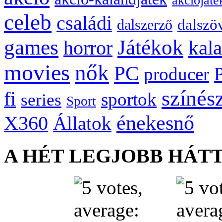
akciójáté
celeb
családi
dalszö
dalszerző
games
Játékok
kal
horror
movies
nők
PC
producer
színés
fi
sportok
series
Sport
énekesnő
X360
Állatok
A HÉT LEGJOBB HÁT