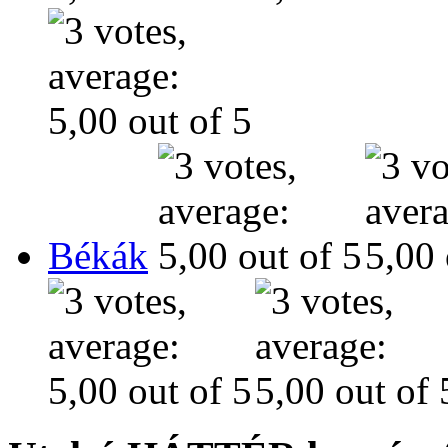
Békák