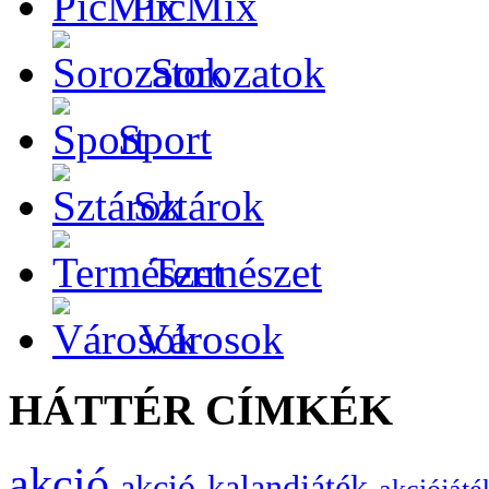
PicMix
Sorozatok
Sport
Sztárok
Természet
Városok
HÁTTÉR CÍMKÉK
akció
akció-kalandjáték