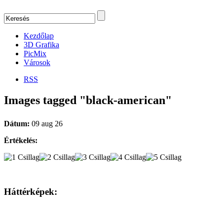
Kezdőlap
3D Grafika
PicMix
Városok
RSS
Images tagged "black-american"
Dátum:
09 aug 26
Értékelés:
Háttérképek: