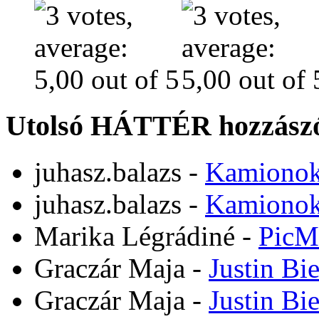
Utolsó HÁTTÉR hozzászó
juhasz.balazs
-
Kamiono
juhasz.balazs
-
Kamiono
Marika Légrádiné
-
PicM
Graczár Maja
-
Justin Bi
Graczár Maja
-
Justin Bi