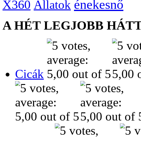
énekesnő
X360
Állatok
A HÉT LEGJOBB HÁT
Cicák