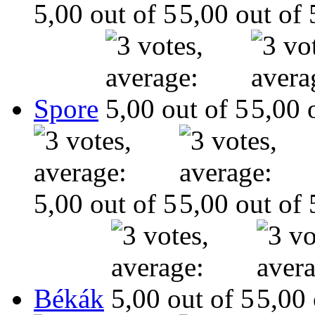
Spore
Békák