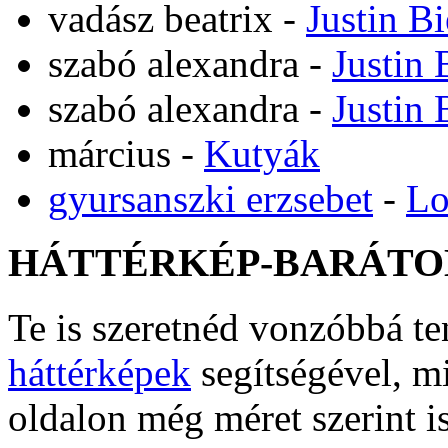
vadász beatrix
-
Justin B
szabó alexandra
-
Justin 
szabó alexandra
-
Justin 
március
-
Kutyák
gyursanszki erzsebet
-
Lo
HÁTTÉRKÉP-BARÁTO
Te is szeretnéd vonzóbbá t
háttérképek
segítségével, m
oldalon még méret szerint i