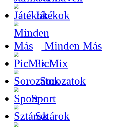
Játékok
Minden Más
PicMix
Sorozatok
Sport
Sztárok