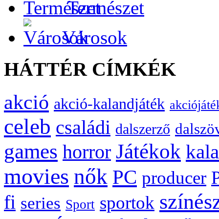
Természet
Városok
HÁTTÉR CÍMKÉK
akció
akció-kalandjáték
akciójáté
celeb
családi
dalszö
dalszerző
games
Játékok
kal
horror
movies
nők
PC
producer
színés
fi
sportok
series
Sport