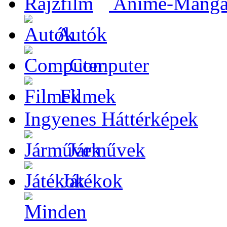
Anime-Manga-
Autók
Computer
Filmek
Ingyenes Háttérképek
Járművek
Játékok