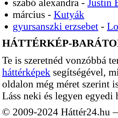
szabó alexandra
-
Justin 
március
-
Kutyák
gyursanszki erzsebet
-
Lo
HÁTTÉRKÉP-BARÁTO
Te is szeretnéd vonzóbbá t
háttérképek
segítségével, m
oldalon még méret szerint i
Láss neki és legyen egyedi 
© 2009-2024 Háttér24.hu – 