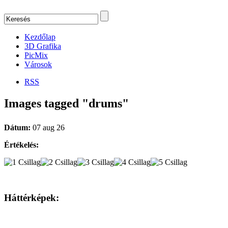
Kezdőlap
3D Grafika
PicMix
Városok
RSS
Images tagged "drums"
Dátum:
07 aug 26
Értékelés:
Háttérképek: