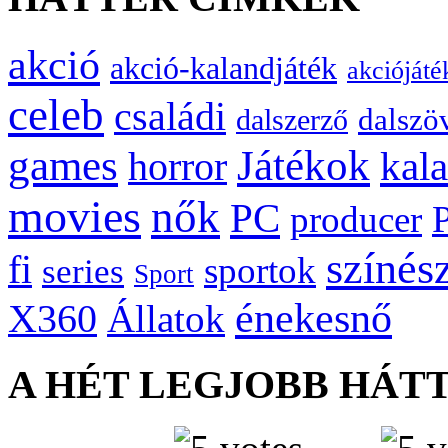
akció
akció-kalandjáték
akciójáté
celeb
családi
dalszö
dalszerző
games
Játékok
kal
horror
movies
nők
PC
producer
színés
fi
sportok
series
Sport
énekesnő
X360
Állatok
A HÉT LEGJOBB HÁT