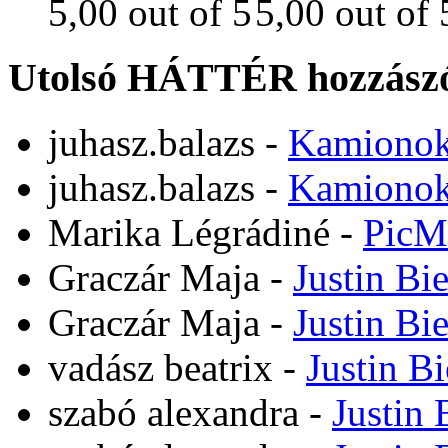
Utolsó HÁTTÉR hozzászó
juhasz.balazs
-
Kamiono
juhasz.balazs
-
Kamiono
Marika Légrádiné
-
PicM
Graczár Maja
-
Justin Bi
Graczár Maja
-
Justin Bi
vadász beatrix
-
Justin B
szabó alexandra
-
Justin 