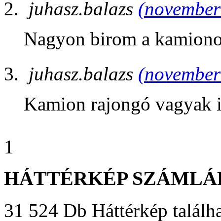
juhasz.balazs
(november 
Nagyon birom a kamiono
juhasz.balazs
(november 
Kamion rajongó vagyak 
1
HÁTTÉRKÉP SZÁMLÁ
31 524 Db Háttérkép találha