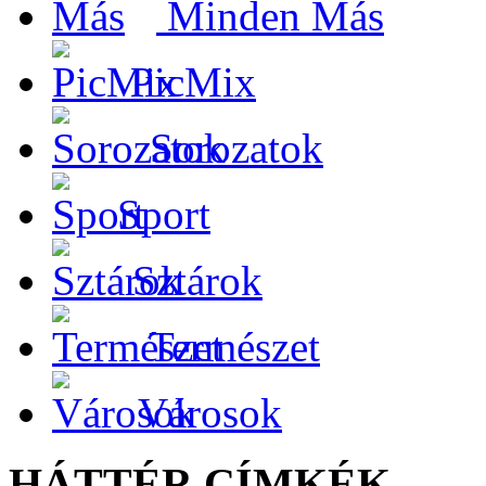
Minden Más
PicMix
Sorozatok
Sport
Sztárok
Természet
Városok
HÁTTÉR CÍMKÉK