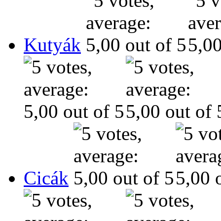
Kutyák
Cicák