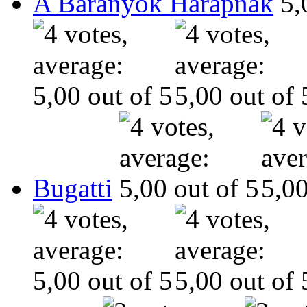
A Bárányok Harapnak
Bugatti