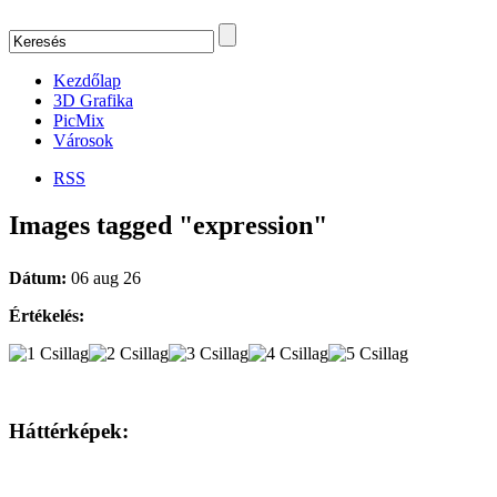
Kezdőlap
3D Grafika
PicMix
Városok
RSS
Images tagged "expression"
Dátum:
06 aug 26
Értékelés:
Háttérképek: