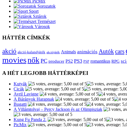
PicMix
Sorozatok
Sport
Sztárok
Természet
Városok
HÁTTÉR CÍMKÉK
akció
Autók
cars
animációs
Animals
akció-kalandjáték
akciójáték
movies
nők
PC
PS3
sci
producer
PS2
romantikus
RPG
PSP
A HÉT LEGJOBB HÁTTÉRKÉPEI
Kutyák
Cicák
Avril Lavigne
A Bárányok Harapnak
Bugatti
A Villámtolvaj – Percy Jackson és az Olimpisziak
Kung Fu Panda 2.
PicMix