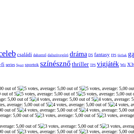
celeb
dráma
g
családi
fantasy
dalszerző
dalszövegíró
DS
FPS
férfiak
színésznő
vigjáték
thriller
-fi
X3
sportok
series
Wii
Sport
TPS