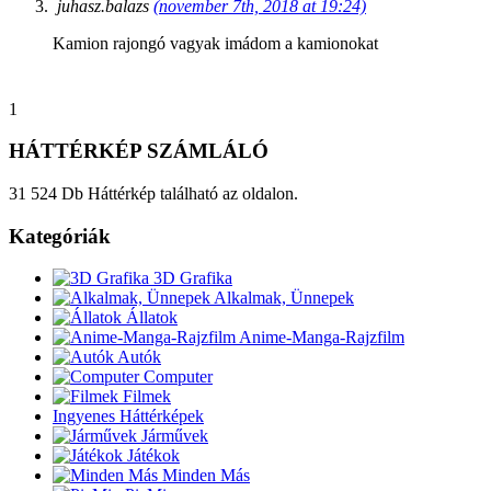
juhasz.balazs
(november 7th, 2018 at 19:24)
Kamion rajongó vagyak imádom a kamionokat
1
HÁTTÉRKÉP SZÁMLÁLÓ
31 524 Db Háttérkép található az oldalon.
Kategóriák
3D Grafika
Alkalmak, Ünnepek
Állatok
Anime-Manga-Rajzfilm
Autók
Computer
Filmek
Ingyenes Háttérképek
Járművek
Játékok
Minden Más