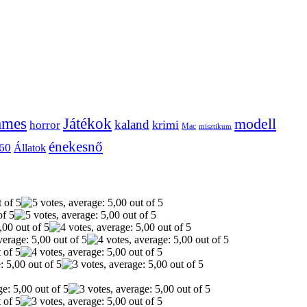
ames
Játékok
modell
kaland
krimi
horror
Mac
misztikum
énekesnő
60
Állatok