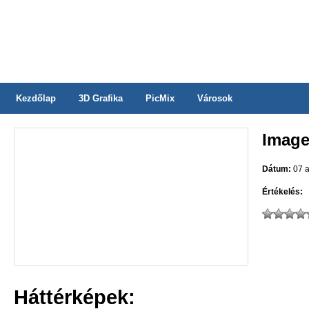
Kezdőlap
3D Grafika
PicMix
Városok
Image
Dátum:
07 a
Értékelés:
Háttérképek: