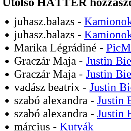
Utolsó HÁTTÉR hozzászó
juhasz.balazs
-
Kamiono
juhasz.balazs
-
Kamiono
Marika Légrádiné
-
PicM
Graczár Maja
-
Justin Bi
Graczár Maja
-
Justin Bi
vadász beatrix
-
Justin B
szabó alexandra
-
Justin 
szabó alexandra
-
Justin 
március
-
Kutyák