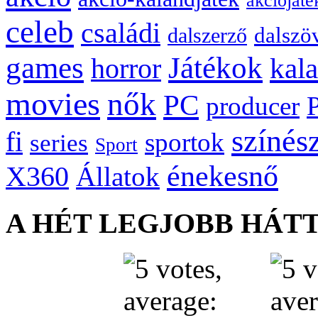
akciójáté
celeb
családi
dalszö
dalszerző
games
Játékok
kal
horror
movies
nők
PC
producer
színés
fi
sportok
series
Sport
énekesnő
X360
Állatok
A HÉT LEGJOBB HÁT