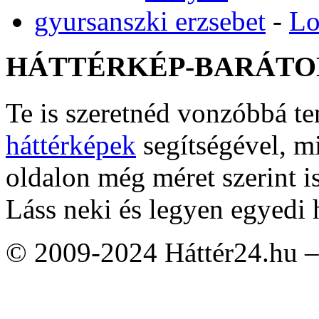
gyursanszki erzsebet
-
Lo
HÁTTÉRKÉP-BARÁTO
Te is szeretnéd vonzóbbá t
háttérképek
segítségével, m
oldalon még méret szerint i
Láss neki és legyen egyedi 
© 2009-2024 Háttér24.hu – 