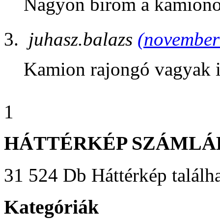
Nagyon birom a kamiono
juhasz.balazs
(november 
Kamion rajongó vagyak 
1
HÁTTÉRKÉP SZÁMLÁ
31 524 Db Háttérkép találha
Kategóriák