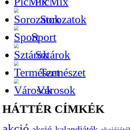
PicMix
Sorozatok
Sport
Sztárok
Természet
Városok
HÁTTÉR CÍMKÉK
akció
akció-kalandjáték