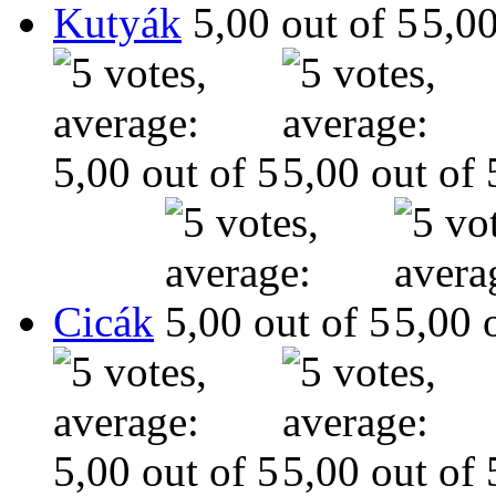
Kutyák
Cicák