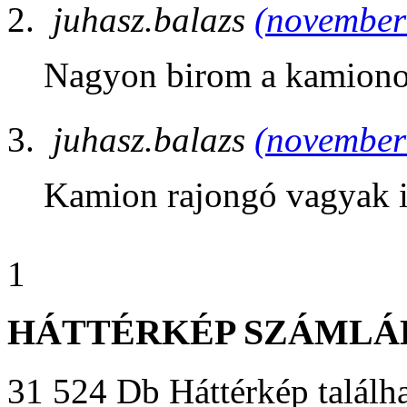
juhasz.balazs
(november 
Nagyon birom a kamiono
juhasz.balazs
(november 
Kamion rajongó vagyak 
1
HÁTTÉRKÉP SZÁMLÁ
31 524 Db Háttérkép találha