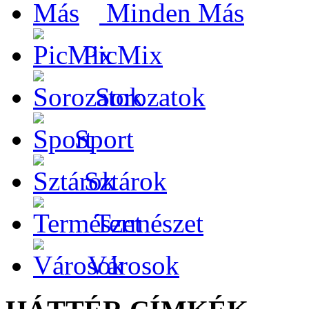
Minden Más
PicMix
Sorozatok
Sport
Sztárok
Természet
Városok