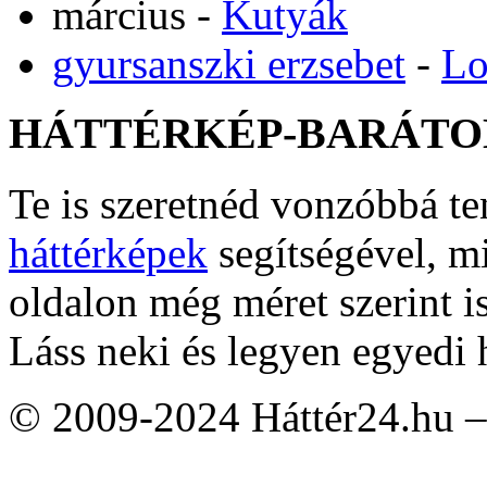
március
-
Kutyák
gyursanszki erzsebet
-
Lo
HÁTTÉRKÉP-BARÁTO
Te is szeretnéd vonzóbbá t
háttérképek
segítségével, m
oldalon még méret szerint i
Láss neki és legyen egyedi 
© 2009-2024 Háttér24.hu – 