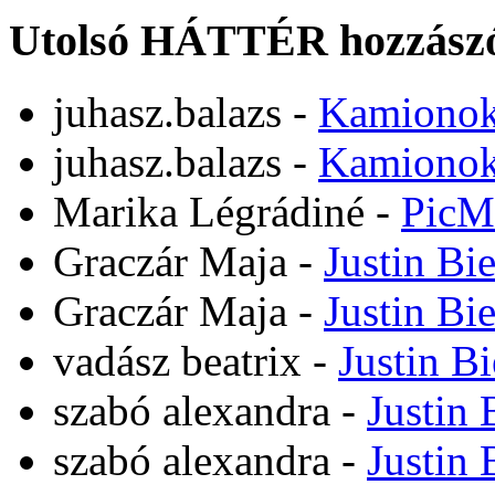
Utolsó HÁTTÉR hozzászó
juhasz.balazs
-
Kamiono
juhasz.balazs
-
Kamiono
Marika Légrádiné
-
PicM
Graczár Maja
-
Justin Bi
Graczár Maja
-
Justin Bi
vadász beatrix
-
Justin B
szabó alexandra
-
Justin 
szabó alexandra
-
Justin 