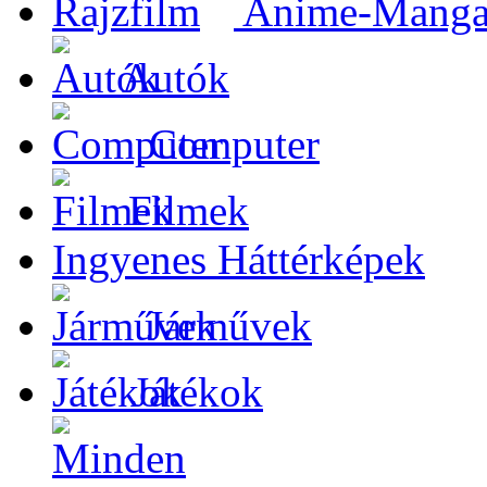
Anime-Manga-
Autók
Computer
Filmek
Ingyenes Háttérképek
Járművek
Játékok