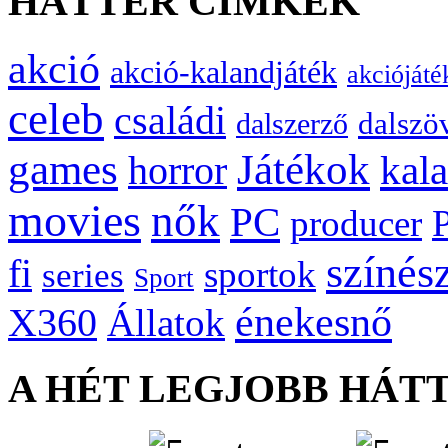
HÁTTÉR CÍMKÉK
akció
akció-kalandjáték
akciójáté
celeb
családi
dalszö
dalszerző
games
Játékok
kal
horror
movies
nők
PC
producer
színés
fi
sportok
series
Sport
énekesnő
X360
Állatok
A HÉT LEGJOBB HÁT