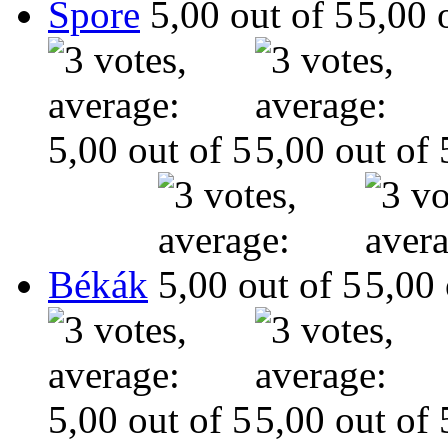
Spore
Békák