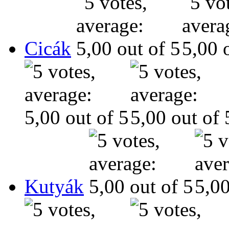
Cicák
Kutyák