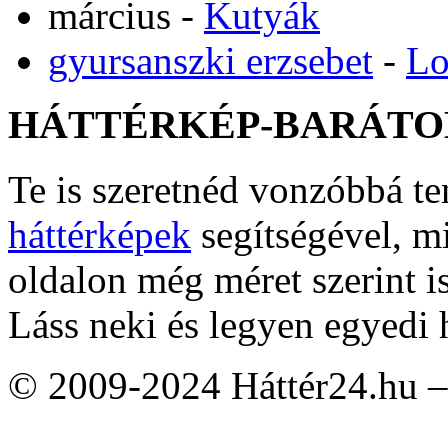
március
-
Kutyák
gyursanszki erzsebet
-
Lo
HÁTTÉRKÉP-BARÁTO
Te is szeretnéd vonzóbbá t
háttérképek
segítségével, m
oldalon még méret szerint i
Láss neki és legyen egyedi 
© 2009-2024 Háttér24.hu – 