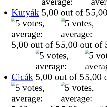
Kutyák
Cicák