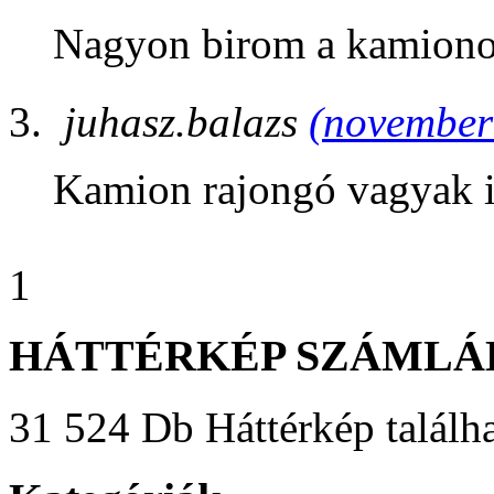
Nagyon birom a kamiono
juhasz.balazs
(november 
Kamion rajongó vagyak 
1
HÁTTÉRKÉP SZÁMLÁ
31 524 Db Háttérkép találha