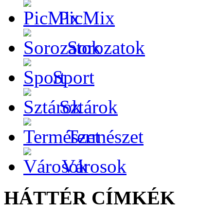
PicMix
Sorozatok
Sport
Sztárok
Természet
Városok
HÁTTÉR CÍMKÉK