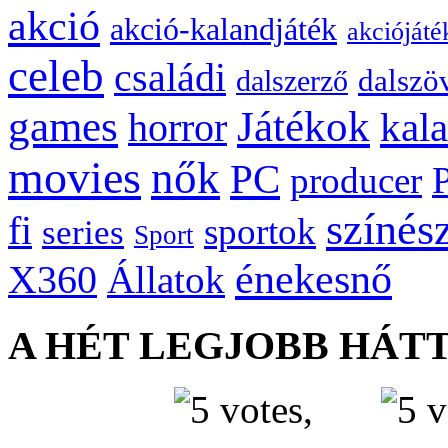
akció
akció-kalandjáték
akciójáté
celeb
családi
dalszö
dalszerző
games
Játékok
kal
horror
movies
nők
PC
producer
színés
fi
sportok
series
Sport
énekesnő
X360
Állatok
A HÉT LEGJOBB HÁT