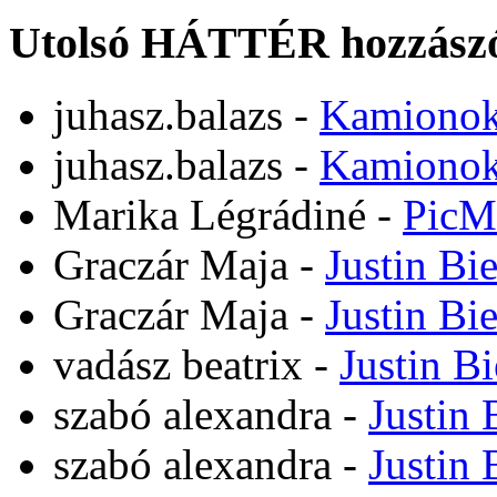
Utolsó HÁTTÉR hozzászó
juhasz.balazs
-
Kamiono
juhasz.balazs
-
Kamiono
Marika Légrádiné
-
PicM
Graczár Maja
-
Justin Bi
Graczár Maja
-
Justin Bi
vadász beatrix
-
Justin B
szabó alexandra
-
Justin 
szabó alexandra
-
Justin 