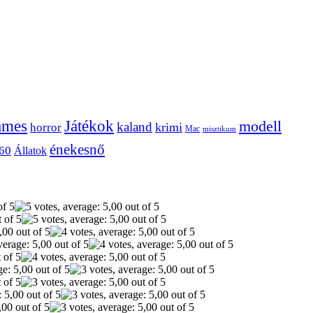
ames
Játékok
modell
kaland
krimi
horror
Mac
misztikum
énekesnő
60
Állatok