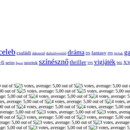
celeb
dráma
g
családi
fantasy
dalszerző
dalszövegíró
DS
FPS
férfiak
színésznő
vigjáték
thriller
-fi
X3
sportok
series
Wii
Sport
TPS