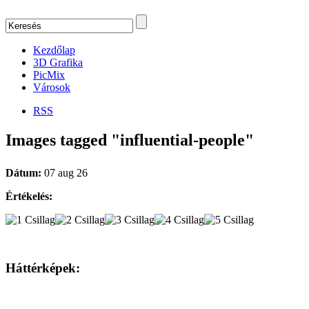
Kezdőlap
3D Grafika
PicMix
Városok
RSS
Images tagged "influential-people"
Dátum:
07 aug 26
Értékelés:
Háttérképek: