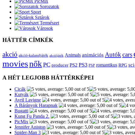
PicMix
Sorozatok
Sport
Sztárok
Természet
Városok
HÁTTÉR CÍMKÉK
akció
Autók
cars
animációs
Animals
akció-kalandjáték
akciójáték
movies
nők
PC
PS3
sci
producer
PS2
romantikus
RPG
PSP
A HÉT LEGJOBB HÁTTÉRKÉPEI
Cicák
Kutyák
Avril Lavigne
A Bárányok Harapnak
Bugatti
Kung Fu Panda 2.
PicMix
Jennifer Aniston
Spider-Man 3