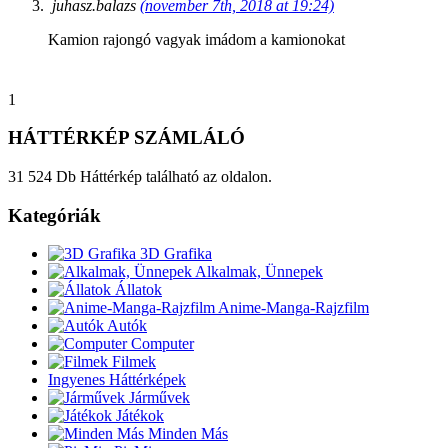
juhasz.balazs
(november 7th, 2018 at 19:24)
Kamion rajongó vagyak imádom a kamionokat
1
HÁTTÉRKÉP SZÁMLÁLÓ
31 524 Db Háttérkép található az oldalon.
Kategóriák
3D Grafika
Alkalmak, Ünnepek
Állatok
Anime-Manga-Rajzfilm
Autók
Computer
Filmek
Ingyenes Háttérképek
Járművek
Játékok
Minden Más