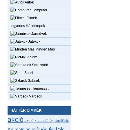
Autók
Computer
Filmek
Ingyenes Háttérképek
Járművek
Játékok
Minden Más
PicMix
Sorozatok
Sport
Sztárok
Természet
Városok
HÁTTÉR CÍMKÉK
akció
akció-kalandjáték
akciójáték
Autók
animációs
Animals