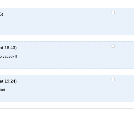
6)
at 18:43)
 vagyok!!!
at 19:24)
kat