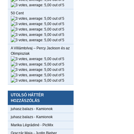
50 Cent
A Villámtolvaj – Percy Jackson és az
Olimpisziak
UTOLSÓ HÁTTÉR
HOZZÁSZÓLÁS
juhasz.balazs
-
Kamionok
juhasz.balazs
-
Kamionok
Marika Légrádiné
-
PicMix
Graczár Maja
-
Justin Bieber