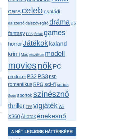
celeb
cars
családi
dráma
dalszövegíró
dalszerző
DS
games
fantasy
FPS
férfiak
Játékok
kaland
horror
modell
krimi
Mac
misztikum
movies
nők
PC
PS3
producer
PS2
PSP
romantikus
sci-fi
RPG
series
színésznő
sportok
Sport
vigjáték
thriller
Wii
TPS
énekesnő
X360
Állatok
A HÉT LEGJOBB HÁTTÉRKÉPEI