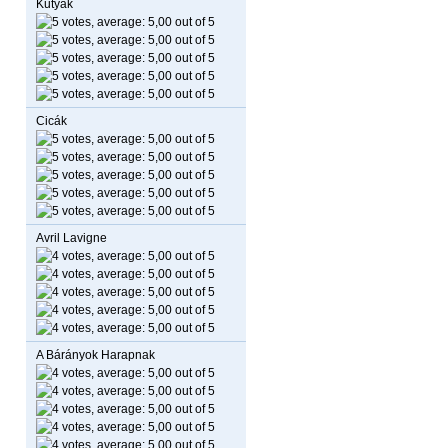
Kutyák
Cicák
Avril Lavigne
A Bárányok Harapnak