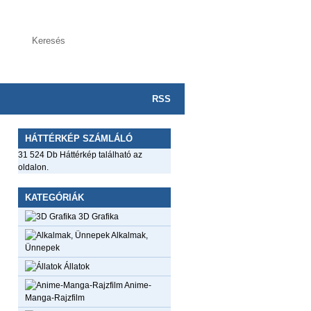
RSS
HÁTTÉRKÉP SZÁMLÁLÓ
31 524 Db Háttérkép található az
oldalon.
KATEGÓRIÁK
3D Grafika
Alkalmak,
Ünnepek
Állatok
Anime-
Manga-Rajzfilm