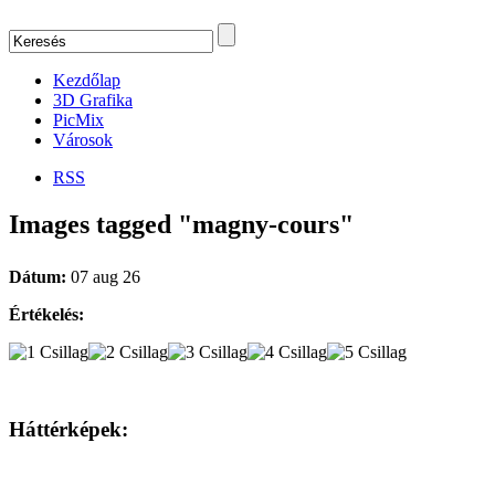
Kezdőlap
3D Grafika
PicMix
Városok
RSS
Images tagged "magny-cours"
Dátum:
07 aug 26
Értékelés:
Háttérképek: