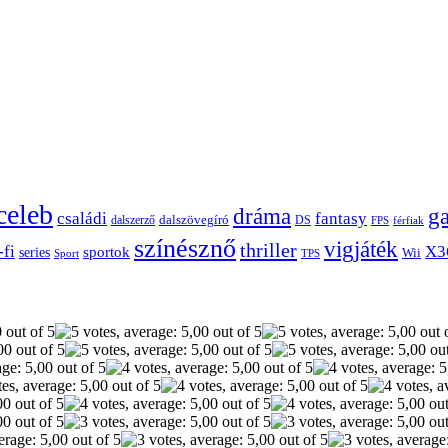
celeb
dráma
g
családi
fantasy
dalszerző
dalszövegíró
DS
FPS
férfiak
színésznő
vigjáték
thriller
-fi
X3
sportok
series
Wii
Sport
TPS