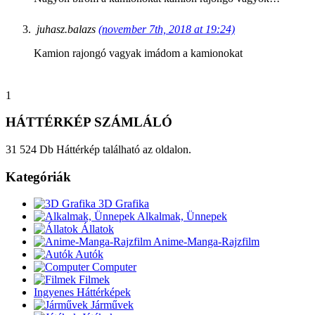
juhasz.balazs
(november 7th, 2018 at 19:24)
Kamion rajongó vagyak imádom a kamionokat
1
HÁTTÉRKÉP SZÁMLÁLÓ
31 524 Db Háttérkép található az oldalon.
Kategóriák
3D Grafika
Alkalmak, Ünnepek
Állatok
Anime-Manga-Rajzfilm
Autók
Computer
Filmek
Ingyenes Háttérképek
Járművek