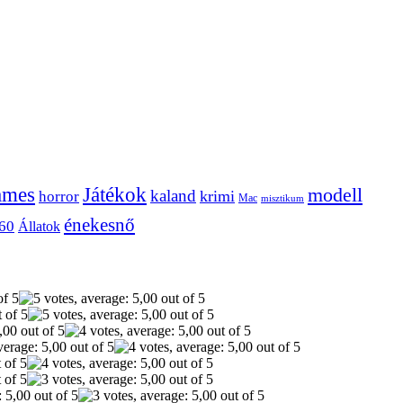
ames
Játékok
modell
kaland
krimi
horror
Mac
misztikum
énekesnő
60
Állatok