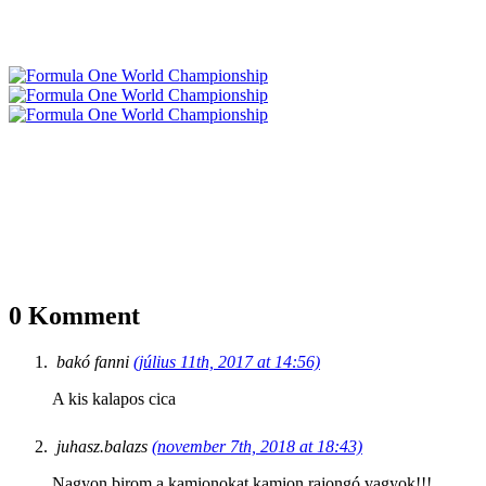
0 Komment
bakó fanni
(július 11th, 2017 at 14:56)
A kis kalapos cica
juhasz.balazs
(november 7th, 2018 at 18:43)
Nagyon birom a kamionokat kamion rajongó vagyok!!!