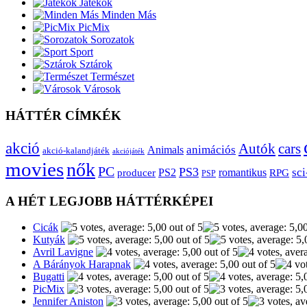
Játékok
Minden Más
PicMix
Sorozatok
Sport
Sztárok
Természet
Városok
HÁTTÉR CÍMKÉK
akció
Autók
cars
animációs
Animals
akció-kalandjáték
akciójáték
movies
nők
PC
PS3
sci
producer
PS2
romantikus
RPG
PSP
A HÉT LEGJOBB HÁTTÉRKÉPEI
Cicák
Kutyák
Avril Lavigne
A Bárányok Harapnak
Bugatti
PicMix
Jennifer Aniston