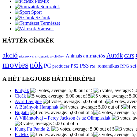
PicMix
Sorozatok
Sport
Sztárok
Természet
Városok
HÁTTÉR CÍMKÉK
akció
Autók
cars
animációs
Animals
akció-kalandjáték
akciójáték
movies
nők
PC
PS3
sci
producer
PS2
romantikus
RPG
PSP
A HÉT LEGJOBB HÁTTÉRKÉPEI
Kutyák
Cicák
Avril Lavigne
A Bárányok Harapnak
Bugatti
A Villámtolvaj – Percy Jackson és az Olimpisziak
Kung Fu Panda 2.
PicMix