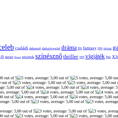
celeb
dráma
g
családi
fantasy
dalszerző
dalszövegíró
DS
FPS
férfiak
színésznő
vigjáték
thriller
-fi
X3
sportok
series
Wii
Sport
TPS