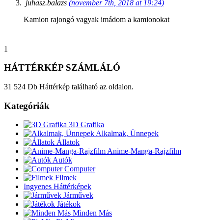
juhasz.balazs
(november 7th, 2018 at 19:24)
Kamion rajongó vagyak imádom a kamionokat
1
HÁTTÉRKÉP SZÁMLÁLÓ
31 524 Db Háttérkép található az oldalon.
Kategóriák
3D Grafika
Alkalmak, Ünnepek
Állatok
Anime-Manga-Rajzfilm
Autók
Computer
Filmek
Ingyenes Háttérképek
Járművek
Játékok
Minden Más