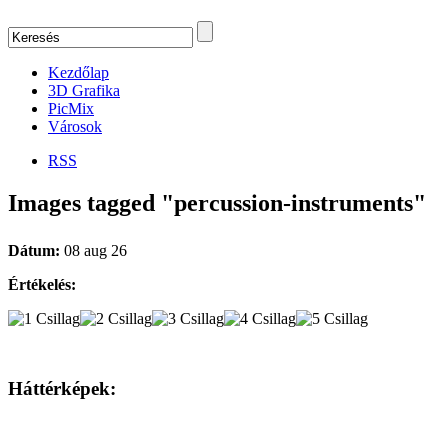
Kezdőlap
3D Grafika
PicMix
Városok
RSS
Images tagged "percussion-instruments"
Dátum:
08 aug 26
Értékelés:
Háttérképek: