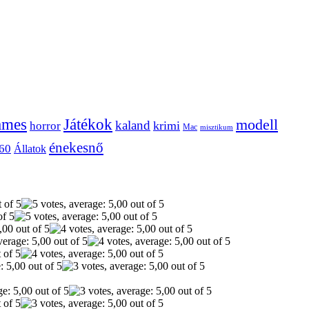
ames
Játékok
modell
kaland
krimi
horror
Mac
misztikum
énekesnő
60
Állatok