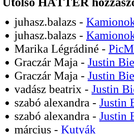
Utolsó HÁTTÉR hozzászó
juhasz.balazs
-
Kamiono
juhasz.balazs
-
Kamiono
Marika Légrádiné
-
PicM
Graczár Maja
-
Justin Bi
Graczár Maja
-
Justin Bi
vadász beatrix
-
Justin B
szabó alexandra
-
Justin 
szabó alexandra
-
Justin 
március
-
Kutyák