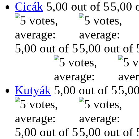
Cicák
Kutyák