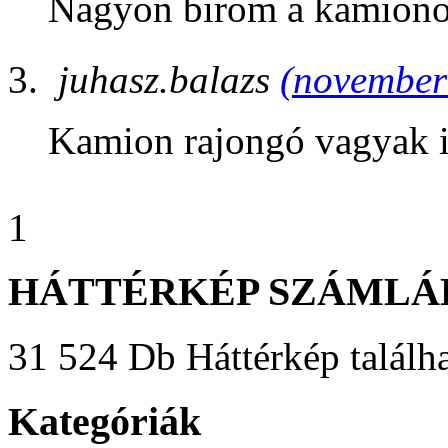
Nagyon birom a kamiono
juhasz.balazs
(november 
Kamion rajongó vagyak 
1
HÁTTÉRKÉP SZÁMLÁ
31 524 Db Háttérkép találha
Kategóriák