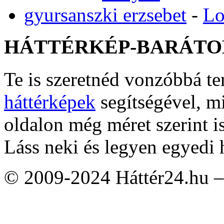
gyursanszki erzsebet
-
Lo
HÁTTÉRKÉP-BARÁTO
Te is szeretnéd vonzóbbá t
háttérképek
segítségével, m
oldalon még méret szerint i
Láss neki és legyen egyedi 
© 2009-2024 Háttér24.hu – 