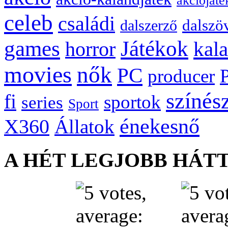
akciójáté
celeb
családi
dalszö
dalszerző
games
Játékok
kal
horror
movies
nők
PC
producer
színés
fi
sportok
series
Sport
énekesnő
X360
Állatok
A HÉT LEGJOBB HÁT