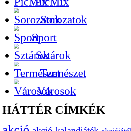
PicMix
Sorozatok
Sport
Sztárok
Természet
Városok
HÁTTÉR CÍMKÉK
akció
akció-kalandjáték