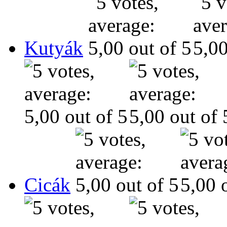
Kutyák
Cicák