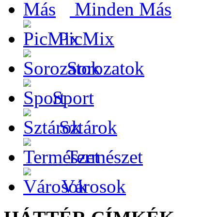
Minden Más
PicMix
Sorozatok
Sport
Sztárok
Természet
Városok