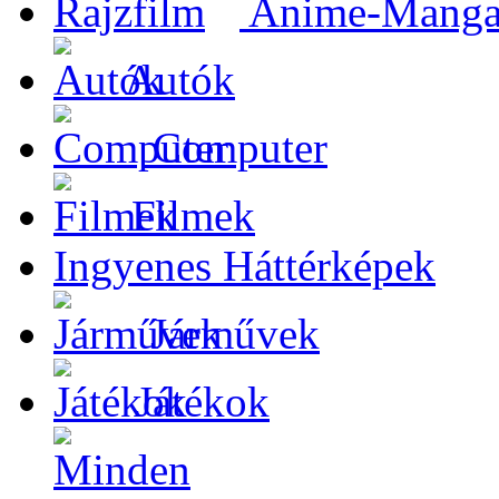
Anime-Manga-
Autók
Computer
Filmek
Ingyenes Háttérképek
Járművek
Játékok