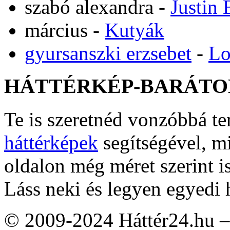
szabó alexandra
-
Justin 
március
-
Kutyák
gyursanszki erzsebet
-
Lo
HÁTTÉRKÉP-BARÁTO
Te is szeretnéd vonzóbbá t
háttérképek
segítségével, m
oldalon még méret szerint i
Láss neki és legyen egyedi 
© 2009-2024 Háttér24.hu – 