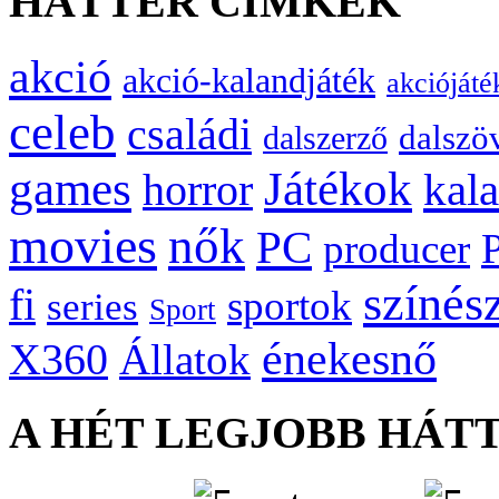
HÁTTÉR CÍMKÉK
akció
akció-kalandjáték
akciójáté
celeb
családi
dalszö
dalszerző
games
Játékok
kal
horror
movies
nők
PC
producer
színés
fi
sportok
series
Sport
énekesnő
X360
Állatok
A HÉT LEGJOBB HÁT