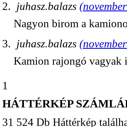
juhasz.balazs
(november 
Nagyon birom a kamiono
juhasz.balazs
(november 
Kamion rajongó vagyak 
1
HÁTTÉRKÉP SZÁMLÁ
31 524 Db Háttérkép találha