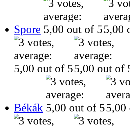
Spore
Békák