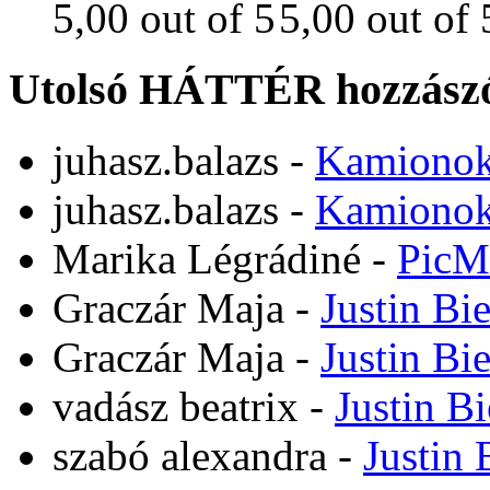
Utolsó HÁTTÉR hozzászó
juhasz.balazs
-
Kamiono
juhasz.balazs
-
Kamiono
Marika Légrádiné
-
PicM
Graczár Maja
-
Justin Bi
Graczár Maja
-
Justin Bi
vadász beatrix
-
Justin B
szabó alexandra
-
Justin 