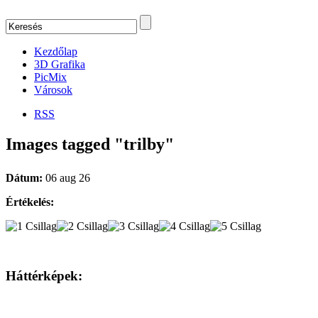
Kezdőlap
3D Grafika
PicMix
Városok
RSS
Images tagged "trilby"
Dátum:
06 aug 26
Értékelés:
Háttérképek: