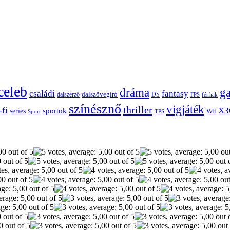
celeb
dráma
g
családi
fantasy
dalszerző
dalszövegíró
DS
FPS
férfiak
színésznő
vigjáték
thriller
-fi
X3
sportok
series
Wii
Sport
TPS