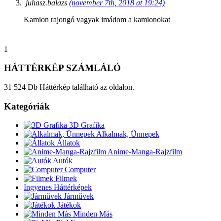
juhasz.balazs
(november 7th, 2018 at 19:24)
Kamion rajongó vagyak imádom a kamionokat
1
HÁTTÉRKÉP SZÁMLÁLÓ
31 524 Db Háttérkép található az oldalon.
Kategóriák
3D Grafika
Alkalmak, Ünnepek
Állatok
Anime-Manga-Rajzfilm
Autók
Computer
Filmek
Ingyenes Háttérképek
Járművek
Játékok
Minden Más