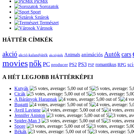
PicMix
Sorozatok
Sport
Sztárok
Természet
Városok
HÁTTÉR CÍMKÉK
akció
Autók
cars
animációs
Animals
akció-kalandjáték
akciójáték
movies
nők
PC
PS3
sci
producer
PS2
romantikus
RPG
PSP
A HÉT LEGJOBB HÁTTÉRKÉPEI
Kutyák
Cicák
A Bárányok Harapnak
Bugatti
Avril Lavigne
Jennifer Aniston
Spider-Man 3
Spore
Békák