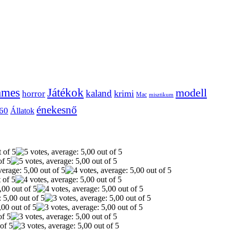
ames
Játékok
modell
kaland
krimi
horror
Mac
misztikum
énekesnő
60
Állatok