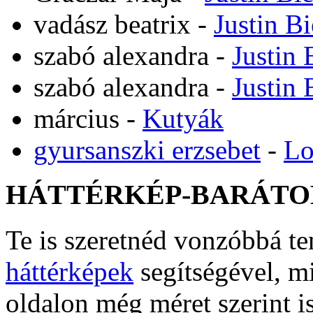
vadász beatrix
-
Justin B
szabó alexandra
-
Justin 
szabó alexandra
-
Justin 
március
-
Kutyák
gyursanszki erzsebet
-
Lo
HÁTTÉRKÉP-BARÁTO
Te is szeretnéd vonzóbbá t
háttérképek
segítségével, m
oldalon még méret szerint i