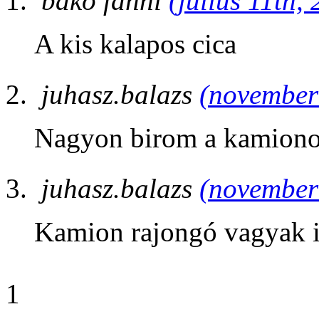
bakó fanni
(július 11th,
A kis kalapos cica
juhasz.balazs
(november 
Nagyon birom a kamiono
juhasz.balazs
(november 
Kamion rajongó vagyak 
1