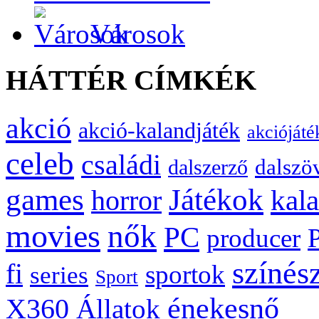
Városok
HÁTTÉR CÍMKÉK
akció
akció-kalandjáték
akciójáté
celeb
családi
dalszö
dalszerző
games
Játékok
kal
horror
movies
nők
PC
producer
színés
fi
sportok
series
Sport
énekesnő
X360
Állatok