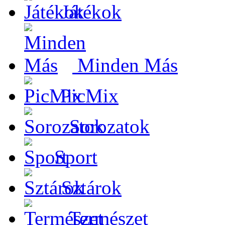
Játékok
Minden Más
PicMix
Sorozatok
Sport
Sztárok
Természet