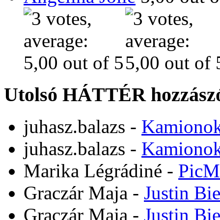
Utolsó HÁTTÉR hozzászó
juhasz.balazs
-
Kamiono
juhasz.balazs
-
Kamiono
Marika Légrádiné
-
PicM
Graczár Maja
-
Justin Bi
Graczár Maja
-
Justin Bi