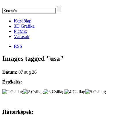
Kezdőlap
3D Grafika
PicMix
Városok
RSS
Images tagged "usa"
Dátum:
07 aug 26
Értékelés:
Háttérképek: