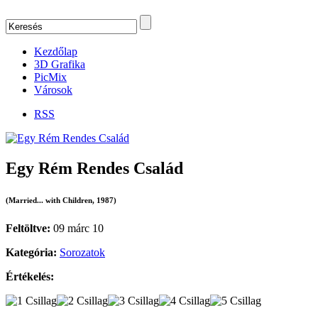
Kezdőlap
3D Grafika
PicMix
Városok
RSS
Egy Rém Rendes Család
(Married... with Children, 1987)
Feltöltve:
09 márc 10
Kategória:
Sorozatok
Értékelés: