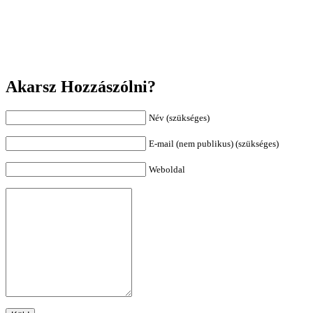
Akarsz Hozzászólni?
Név (szükséges)
E-mail (nem publikus) (szükséges)
Weboldal