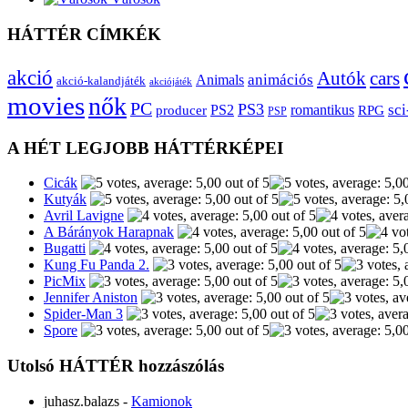
HÁTTÉR CÍMKÉK
akció
Autók
cars
animációs
Animals
akció-kalandjáték
akciójáték
movies
nők
PC
PS3
sci
producer
PS2
romantikus
RPG
PSP
A HÉT LEGJOBB HÁTTÉRKÉPEI
Cicák
Kutyák
Avril Lavigne
A Bárányok Harapnak
Bugatti
Kung Fu Panda 2.
PicMix
Jennifer Aniston
Spider-Man 3
Spore
Utolsó HÁTTÉR hozzászólás
juhasz.balazs
-
Kamionok