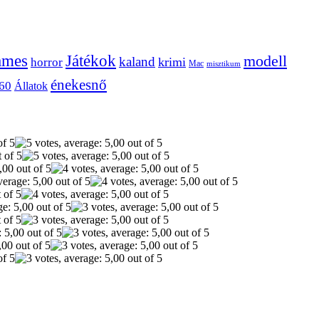
ames
Játékok
modell
kaland
krimi
horror
Mac
misztikum
énekesnő
60
Állatok