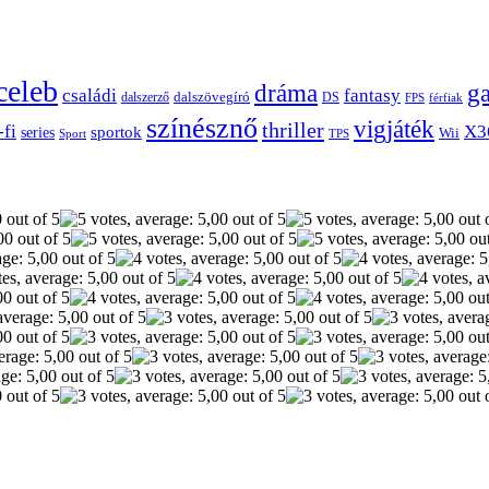
celeb
dráma
g
családi
fantasy
dalszerző
dalszövegíró
DS
FPS
férfiak
színésznő
vigjáték
thriller
-fi
X3
sportok
series
Wii
Sport
TPS