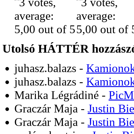
Utolsó HÁTTÉR hozzászó
juhasz.balazs
-
Kamiono
juhasz.balazs
-
Kamiono
Marika Légrádiné
-
PicM
Graczár Maja
-
Justin Bi
Graczár Maja
-
Justin Bi