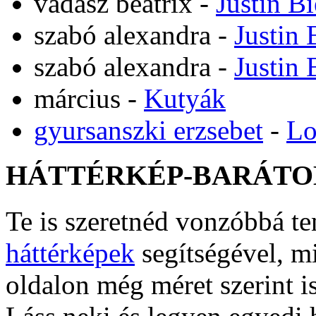
vadász beatrix
-
Justin B
szabó alexandra
-
Justin 
szabó alexandra
-
Justin 
március
-
Kutyák
gyursanszki erzsebet
-
Lo
HÁTTÉRKÉP-BARÁTO
Te is szeretnéd vonzóbbá t
háttérképek
segítségével, m
oldalon még méret szerint i