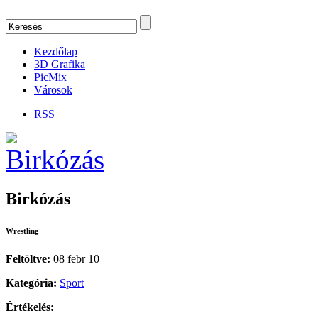
Kezdőlap
3D Grafika
PicMix
Városok
RSS
Birkózás
Wrestling
Feltöltve:
08 febr 10
Kategória:
Sport
Értékelés: