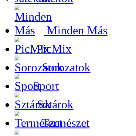
Minden Más
PicMix
Sorozatok
Sport
Sztárok
Természet