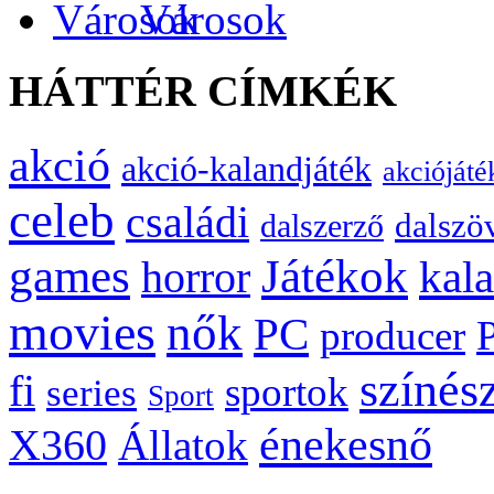
Városok
HÁTTÉR CÍMKÉK
akció
akció-kalandjáték
akciójáté
celeb
családi
dalszö
dalszerző
games
Játékok
kal
horror
movies
nők
PC
producer
színés
fi
sportok
series
Sport
énekesnő
X360
Állatok