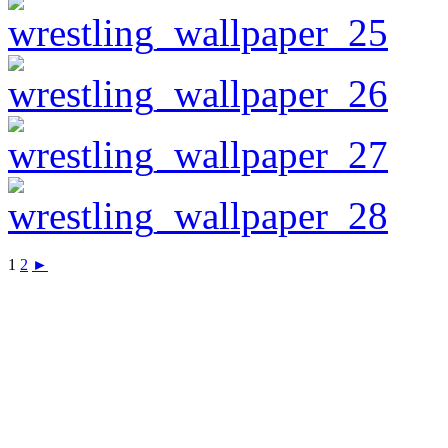
1
2
►