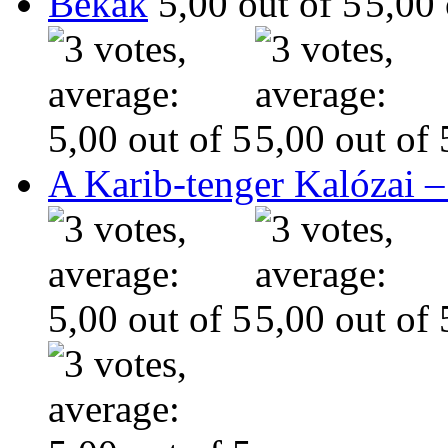
Békák
A Karib-tenger Kalózai –