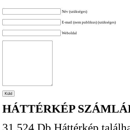
Név (szükséges)
E-mail (nem publikus) (szükséges)
Weboldal
HÁTTÉRKÉP SZÁMLÁ
31 524 Db Háttérkép találha