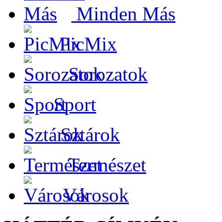
Minden Más
PicMix
Sorozatok
Sport
Sztárok
Természet
Városok