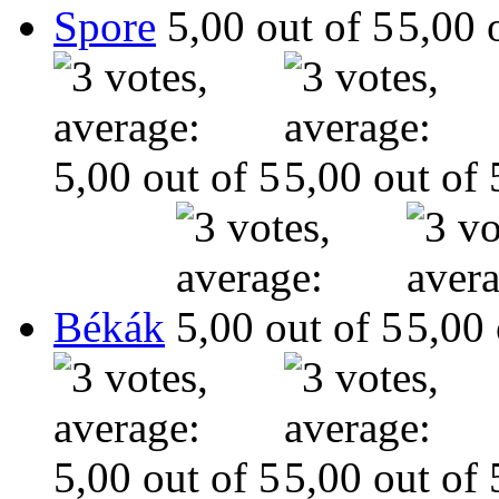
Spore
Békák