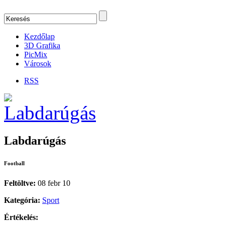
Kezdőlap
3D Grafika
PicMix
Városok
RSS
Labdarúgás
Football
Feltöltve:
08 febr 10
Kategória:
Sport
Értékelés: