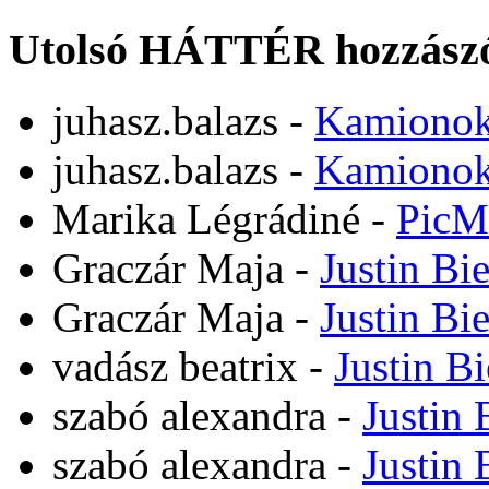
Utolsó HÁTTÉR hozzászó
juhasz.balazs
-
Kamiono
juhasz.balazs
-
Kamiono
Marika Légrádiné
-
PicM
Graczár Maja
-
Justin Bi
Graczár Maja
-
Justin Bi
vadász beatrix
-
Justin B
szabó alexandra
-
Justin 
szabó alexandra
-
Justin 