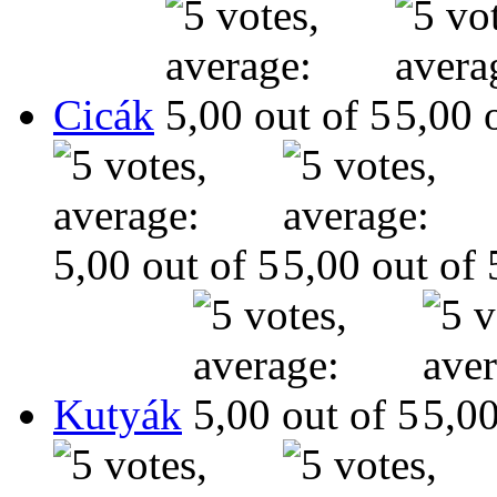
Cicák
Kutyák