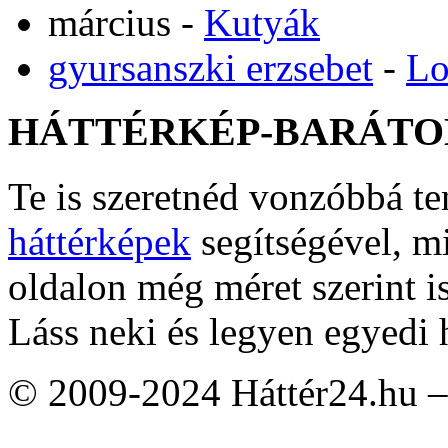
március
-
Kutyák
gyursanszki erzsebet
-
Lo
HÁTTÉRKÉP-BARÁTO
Te is szeretnéd vonzóbbá t
háttérképek
segítségével, m
oldalon még méret szerint i
Láss neki és legyen egyedi 
© 2009-2024 Háttér24.hu – 