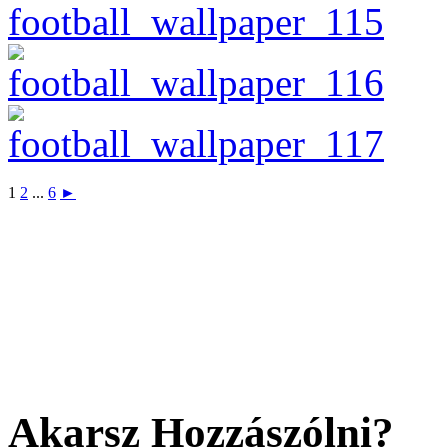
1
2
...
6
►
Akarsz Hozzászólni?