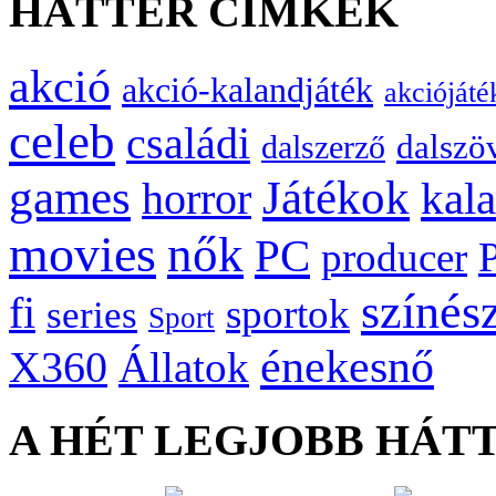
HÁTTÉR CÍMKÉK
akció
akció-kalandjáték
akciójáté
celeb
családi
dalszö
dalszerző
games
Játékok
kal
horror
movies
nők
PC
producer
színés
fi
sportok
series
Sport
énekesnő
X360
Állatok
A HÉT LEGJOBB HÁT