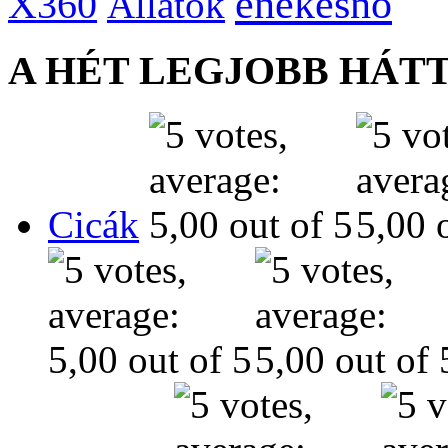
énekesnő
X360
Állatok
A HÉT LEGJOBB HÁT
Cicák