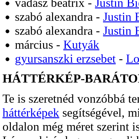
vadász beatrix
-
Justin B
szabó alexandra
-
Justin 
szabó alexandra
-
Justin 
március
-
Kutyák
gyursanszki erzsebet
-
Lo
HÁTTÉRKÉP-BARÁTO
Te is szeretnéd vonzóbbá t
háttérképek
segítségével, m
oldalon még méret szerint i