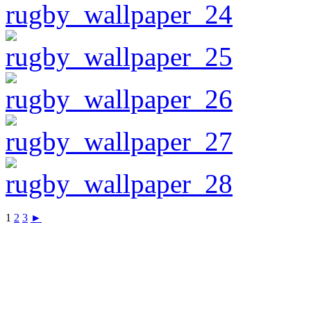
1
2
3
►