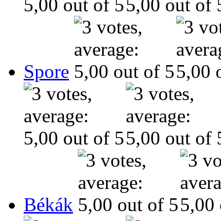
Spore
Békák