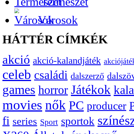
Természet
Városok
HÁTTÉR CÍMKÉK
akció
akció-kalandjáték
akciójáté
celeb
családi
dalszö
dalszerző
games
Játékok
kal
horror
movies
nők
PC
producer
színés
fi
sportok
series
Sport