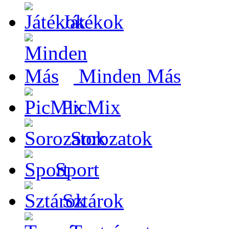
Játékok
Minden Más
PicMix
Sorozatok
Sport
Sztárok