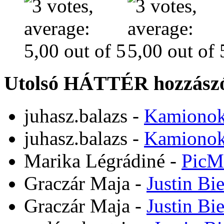
Utolsó HÁTTÉR hozzászó
juhasz.balazs
-
Kamiono
juhasz.balazs
-
Kamiono
Marika Légrádiné
-
PicM
Graczár Maja
-
Justin Bi
Graczár Maja
-
Justin Bi