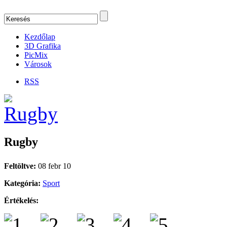
Kezdőlap
3D Grafika
PicMix
Városok
RSS
Rugby
Feltöltve:
08 febr 10
Kategória:
Sport
Értékelés: