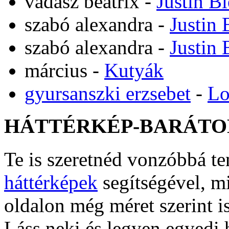
vadász beatrix
-
Justin B
szabó alexandra
-
Justin 
szabó alexandra
-
Justin 
március
-
Kutyák
gyursanszki erzsebet
-
Lo
HÁTTÉRKÉP-BARÁTO
Te is szeretnéd vonzóbbá t
háttérképek
segítségével, m
oldalon még méret szerint i
Láss neki és legyen egyedi 