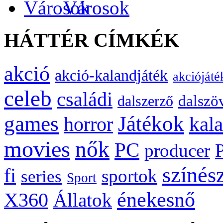
Városok
HÁTTÉR CÍMKÉK
akció
akció-kalandjáték
akciójáté
celeb
családi
dalszö
dalszerző
games
Játékok
kal
horror
movies
nők
PC
producer
színés
fi
sportok
series
Sport
énekesnő
X360
Állatok