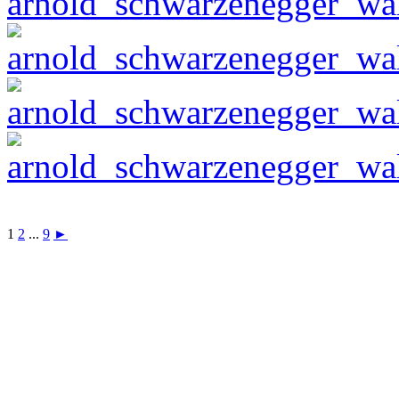
1
2
...
9
►