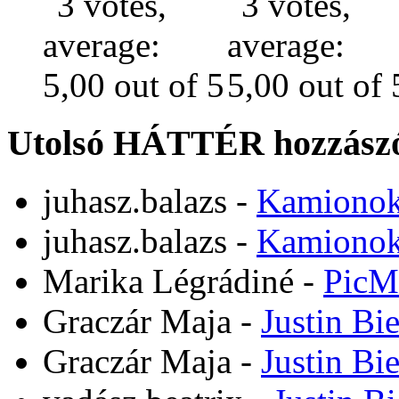
Utolsó HÁTTÉR hozzászó
juhasz.balazs
-
Kamiono
juhasz.balazs
-
Kamiono
Marika Légrádiné
-
PicM
Graczár Maja
-
Justin Bi
Graczár Maja
-
Justin Bi