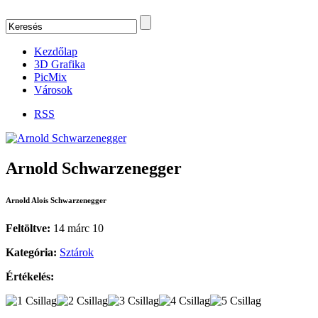
Kezdőlap
3D Grafika
PicMix
Városok
RSS
Arnold Schwarzenegger
Arnold Alois Schwarzenegger
Feltöltve:
14 márc 10
Kategória:
Sztárok
Értékelés: