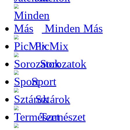
Minden Más
PicMix
Sorozatok
Sport
Sztárok
Természet