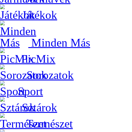
Játékok
Minden Más
PicMix
Sorozatok
Sport
Sztárok
Természet