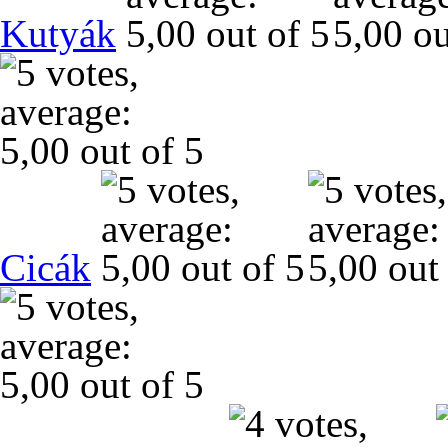
Kutyák
Cicák