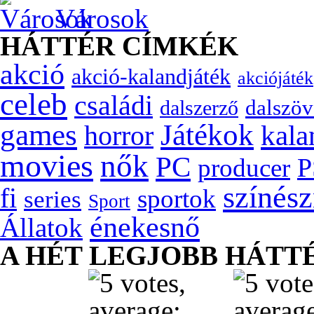
Városok
HÁTTÉR CÍMKÉK
akció
akció-kalandjáték
akciójáték
celeb
családi
dalszöv
dalszerző
games
Játékok
kala
horror
movies
nők
PC
P
producer
színés
fi
sportok
series
Sport
énekesnő
Állatok
A HÉT LEGJOBB HÁTT