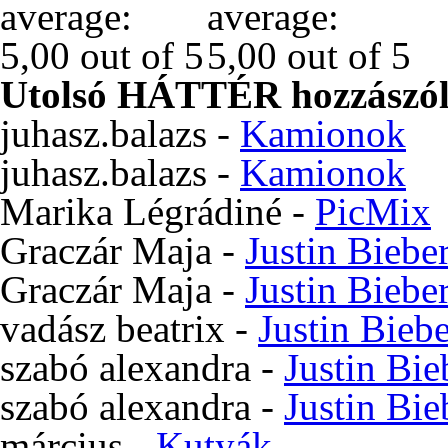
Utolsó HÁTTÉR hozzászól
juhasz.balazs
-
Kamionok
juhasz.balazs
-
Kamionok
Marika Légrádiné
-
PicMix
Graczár Maja
-
Justin Biebe
Graczár Maja
-
Justin Biebe
vadász beatrix
-
Justin Bieb
szabó alexandra
-
Justin Bie
szabó alexandra
-
Justin Bie
március
-
Kutyák