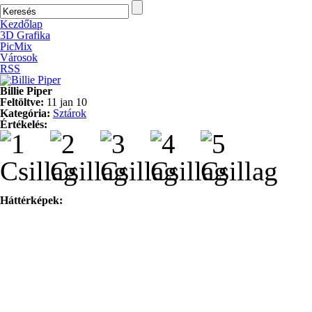
Kezdőlap
3D Grafika
PicMix
Városok
RSS
Billie Piper
Feltöltve:
11 jan 10
Kategória:
Sztárok
Értékelés:
Háttérképek: