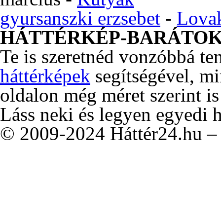
gyursanszki erzsebet
-
Lova
HÁTTÉRKÉP-BARÁTO
Te is szeretnéd vonzóbbá te
háttérképek
segítségével, m
oldalon még méret szerint is
Láss neki és legyen egyedi 
© 2009-2024 Háttér24.hu – 