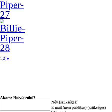
1
2
►
Akarsz Hozzászólni?
Név (szükséges)
E-mail (nem publikus) (szükséges)