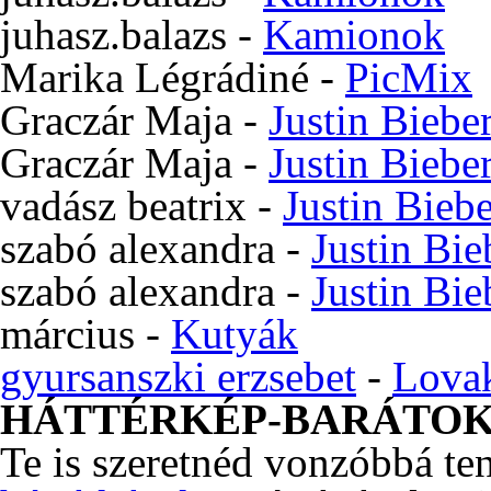
juhasz.balazs
-
Kamionok
Marika Légrádiné
-
PicMix
Graczár Maja
-
Justin Biebe
Graczár Maja
-
Justin Biebe
vadász beatrix
-
Justin Bieb
szabó alexandra
-
Justin Bie
szabó alexandra
-
Justin Bie
március
-
Kutyák
gyursanszki erzsebet
-
Lova
HÁTTÉRKÉP-BARÁTO
Te is szeretnéd vonzóbbá te