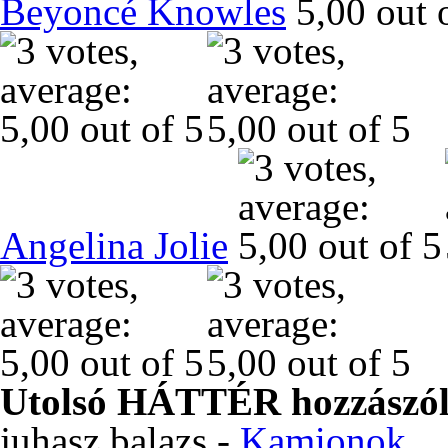
Beyoncé Knowles
Angelina Jolie
Utolsó HÁTTÉR hozzászól
juhasz.balazs
-
Kamionok