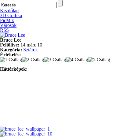
Kezdőlap
3D Grafika
PicMix
Városok
RSS
Bruce Lee
Feltöltve:
14 márc 10
Kategória:
Sztárok
Értékelés:
Háttérképek: