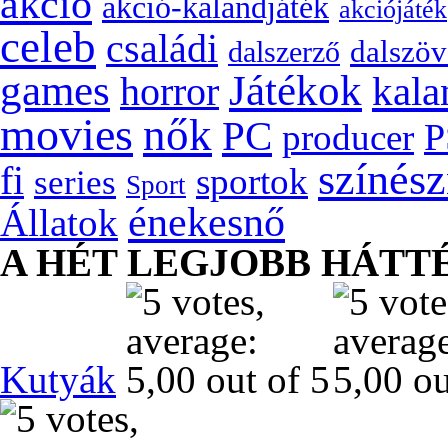
akció
akció-kalandjáték
akciójáték
celeb
családi
dalszöv
dalszerző
games
Játékok
kala
horror
movies
nők
PC
P
producer
színés
fi
sportok
series
Sport
énekesnő
Állatok
A HÉT LEGJOBB HÁTT
Kutyák