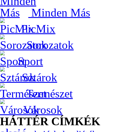
Minden Más
PicMix
Sorozatok
Sport
Sztárok
Természet
Városok
HÁTTÉR CÍMKÉK