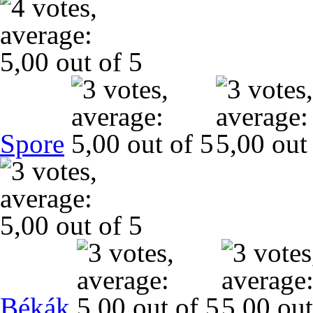
Spore
Békák