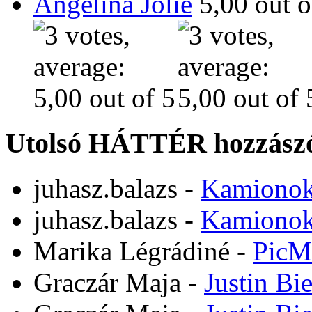
Angelina Jolie
Utolsó HÁTTÉR hozzászó
juhasz.balazs
-
Kamiono
juhasz.balazs
-
Kamiono
Marika Légrádiné
-
PicM
Graczár Maja
-
Justin Bi