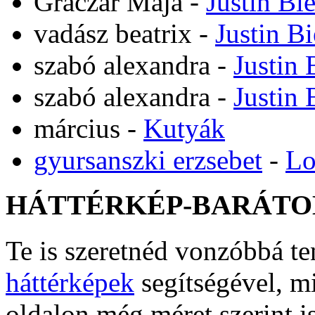
Graczár Maja
-
Justin Bi
vadász beatrix
-
Justin B
szabó alexandra
-
Justin 
szabó alexandra
-
Justin 
március
-
Kutyák
gyursanszki erzsebet
-
Lo
HÁTTÉRKÉP-BARÁTO
Te is szeretnéd vonzóbbá t
háttérképek
segítségével, m
oldalon még méret szerint i