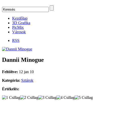
Kezdőlap
3D Grafika
PicMix
Városok
RSS
Dannii Minogue
Feltöltve:
12 jan 10
Kategória:
Sztárok
Értékelés: