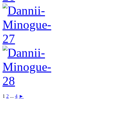
1
2
...
4
►