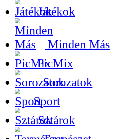
Játékok
Minden Más
PicMix
Sorozatok
Sport
Sztárok
Természet