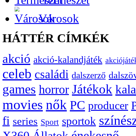
Városok
HÁTTÉR CÍMKÉK
akció
akció-kalandjáték
akciójáté
celeb
családi
dalszö
dalszerző
games
Játékok
kal
horror
movies
nők
PC
producer
színés
fi
sportok
series
Sport
énekesnő
X360
Állatok