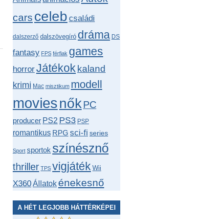
celeb
cars
családi
dráma
dalszövegíró
dalszerző
DS
games
fantasy
FPS
férfiak
Játékok
kaland
horror
modell
krimi
Mac
misztikum
movies
nők
PC
PS3
producer
PS2
PSP
romantikus
sci-fi
RPG
series
színésznő
sportok
Sport
vigjáték
thriller
Wii
TPS
énekesnő
X360
Állatok
A HÉT LEGJOBB HÁTTÉRKÉPEI