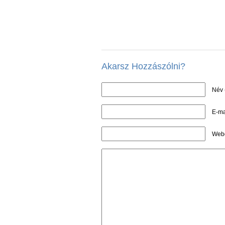
Akarsz Hozzászólni?
Név 
E-ma
Webo