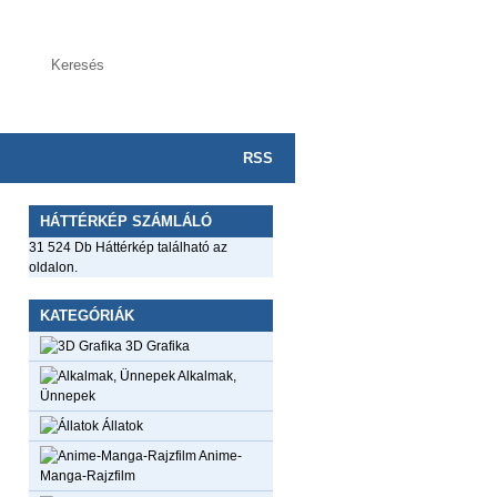
RSS
HÁTTÉRKÉP SZÁMLÁLÓ
31 524 Db Háttérkép található az
oldalon.
KATEGÓRIÁK
3D Grafika
Alkalmak,
Ünnepek
Állatok
Anime-
Manga-Rajzfilm