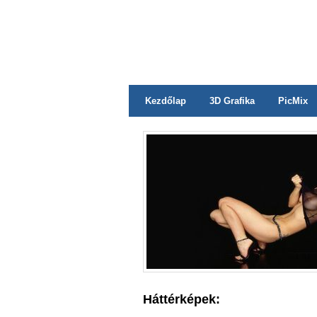
Kezdőlap
3D Grafika
PicMix
Háttérképek: