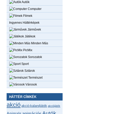
Autók
Computer
Filmek
Ingyenes Háttérképek
Járművek
Játékok
Minden Más
PicMix
Sorozatok
Sport
Sztárok
Természet
Városok
HÁTTÉR CÍMKÉK
akció
akció-kalandjáték
akciójáték
Autók
animációs
Animals