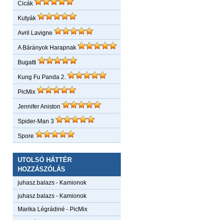
Cicák
Kutyák
Avril Lavigne
A Bárányok Harapnak
Bugatti
Kung Fu Panda 2.
PicMix
Jennifer Aniston
Spider-Man 3
Spore
UTOLSÓ HÁTTÉR
HOZZÁSZÓLÁS
juhasz.balazs
-
Kamionok
juhasz.balazs
-
Kamionok
Marika Légrádiné
-
PicMix