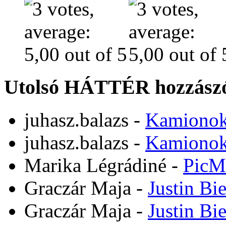
Utolsó HÁTTÉR hozzászó
juhasz.balazs
-
Kamiono
juhasz.balazs
-
Kamiono
Marika Légrádiné
-
PicM
Graczár Maja
-
Justin Bi
Graczár Maja
-
Justin Bi