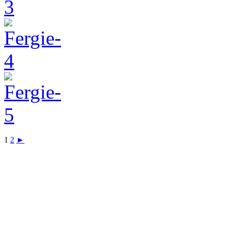
1
2
►