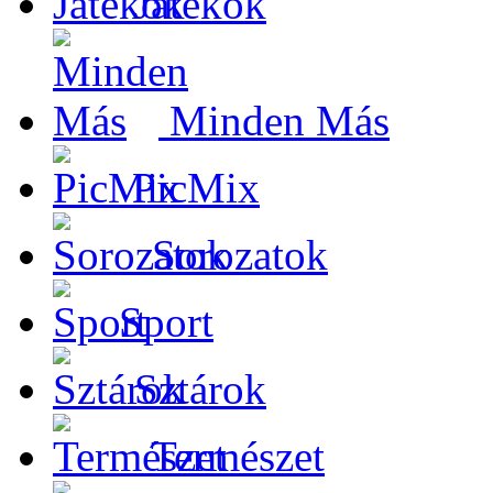
Játékok
Minden Más
PicMix
Sorozatok
Sport
Sztárok
Természet