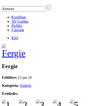
Kezdőlap
3D Grafika
PicMix
Városok
RSS
Fergie
Feltöltve:
13 jan 10
Kategória:
Sztárok
Értékelés: