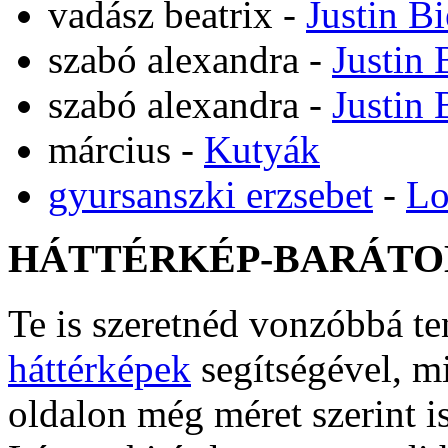
vadász beatrix
-
Justin B
szabó alexandra
-
Justin 
szabó alexandra
-
Justin 
március
-
Kutyák
gyursanszki erzsebet
-
Lo
HÁTTÉRKÉP-BARÁTO
Te is szeretnéd vonzóbbá t
háttérképek
segítségével, m
oldalon még méret szerint i