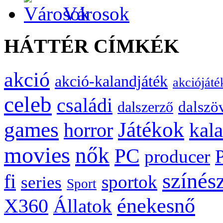
Városok
HÁTTÉR CÍMKÉK
akció
akció-kalandjáték
akciójáté
celeb
családi
dalszö
dalszerző
games
Játékok
kal
horror
movies
nők
PC
producer
színés
fi
sportok
series
Sport
énekesnő
X360
Állatok