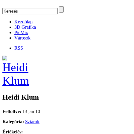
Kezdőlap
3D Grafika
PicMix
Városok
RSS
Heidi Klum
Feltöltve:
13 jan 10
Kategória:
Sztárok
Értékelés: