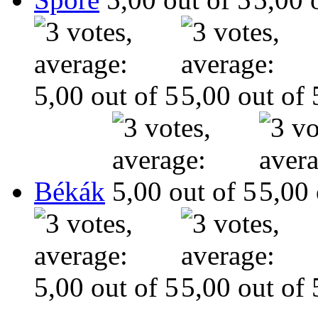
Békák