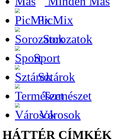
Minden Más
PicMix
Sorozatok
Sport
Sztárok
Természet
Városok
HÁTTÉR CÍMKÉK