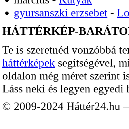
gyursanszki erzsebet
-
Lo
HÁTTÉRKÉP-BARÁTO
Te is szeretnéd vonzóbbá t
háttérképek
segítségével, m
oldalon még méret szerint i
Láss neki és legyen egyedi 
© 2009-2024 Háttér24.hu – 