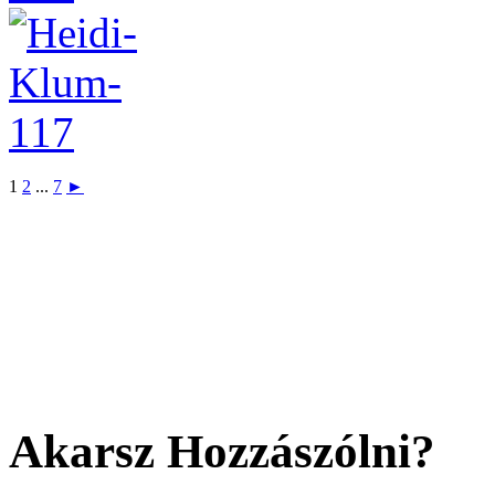
1
2
...
7
►
Akarsz Hozzászólni?