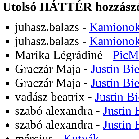
Utolsó HÁTTÉR hozzászó
juhasz.balazs
-
Kamiono
juhasz.balazs
-
Kamiono
Marika Légrádiné
-
PicM
Graczár Maja
-
Justin Bi
Graczár Maja
-
Justin Bi
vadász beatrix
-
Justin B
szabó alexandra
-
Justin 
szabó alexandra
-
Justin 
március
-
Kutyák