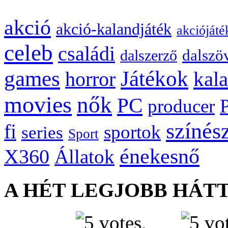
akció
akció-kalandjáték
akciójáté
celeb
családi
dalszö
dalszerző
games
Játékok
kal
horror
movies
nők
PC
producer
színés
fi
sportok
series
Sport
énekesnő
X360
Állatok
A HÉT LEGJOBB HÁT