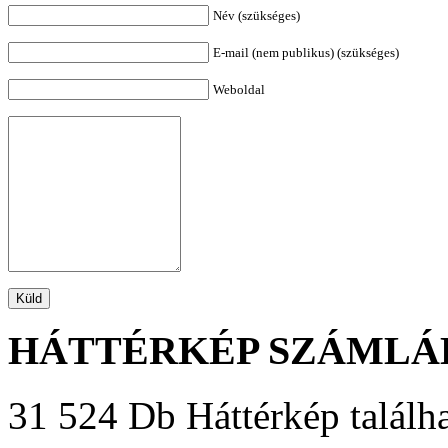
Név (szükséges)
E-mail (nem publikus) (szükséges)
Weboldal
HÁTTÉRKÉP SZÁMLÁ
31 524 Db Háttérkép találha