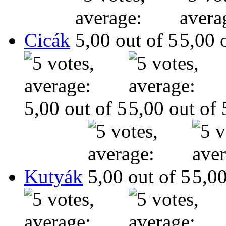
Cicák
Kutyák