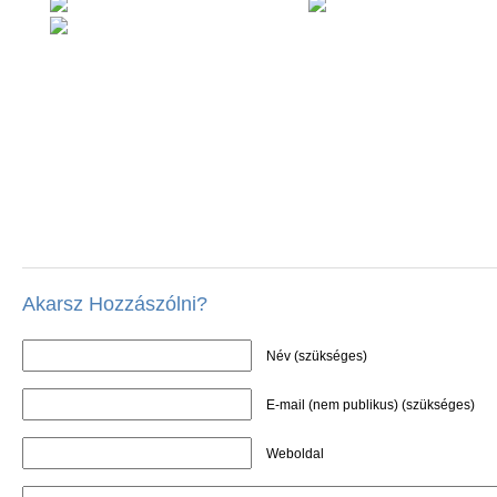
Akarsz Hozzászólni?
Név (szükséges)
E-mail (nem publikus) (szükséges)
Weboldal