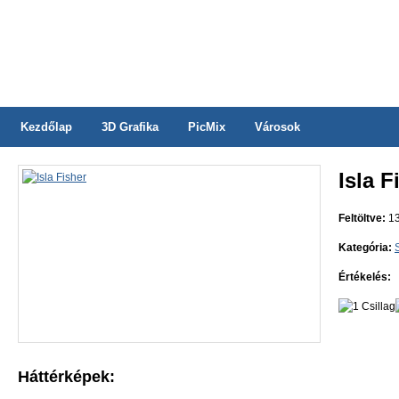
Kezdőlap
3D Grafika
PicMix
Városok
Isla F
Feltöltve:
13
Kategória:
Értékelés:
Háttérképek: