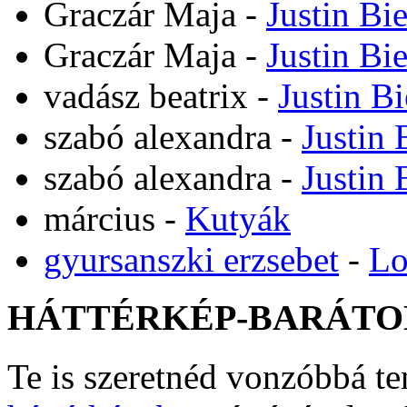
Graczár Maja
-
Justin Bi
Graczár Maja
-
Justin Bi
vadász beatrix
-
Justin B
szabó alexandra
-
Justin 
szabó alexandra
-
Justin 
március
-
Kutyák
gyursanszki erzsebet
-
Lo
HÁTTÉRKÉP-BARÁTO
Te is szeretnéd vonzóbbá t