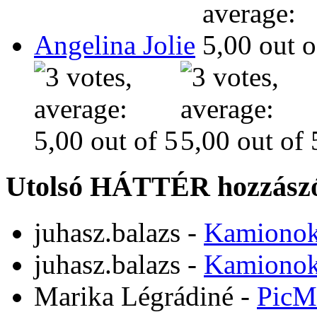
Angelina Jolie
Utolsó HÁTTÉR hozzászó
juhasz.balazs
-
Kamiono
juhasz.balazs
-
Kamiono
Marika Légrádiné
-
PicM