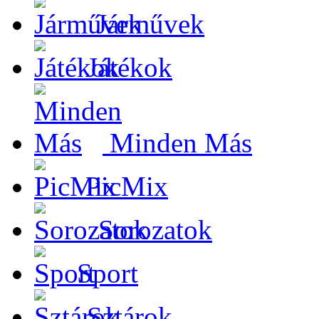
Járművek
Játékok
Minden Más
PicMix
Sorozatok
Sport
Sztárok