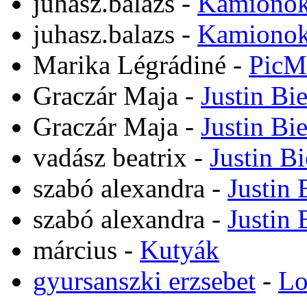
juhasz.balazs
-
Kamiono
juhasz.balazs
-
Kamiono
Marika Légrádiné
-
PicM
Graczár Maja
-
Justin Bi
Graczár Maja
-
Justin Bi
vadász beatrix
-
Justin B
szabó alexandra
-
Justin 
szabó alexandra
-
Justin 
március
-
Kutyák
gyursanszki erzsebet
-
Lo