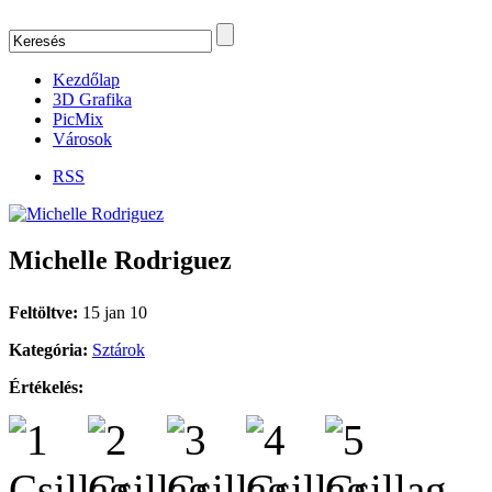
Kezdőlap
3D Grafika
PicMix
Városok
RSS
Michelle Rodriguez
Feltöltve:
15 jan 10
Kategória:
Sztárok
Értékelés: