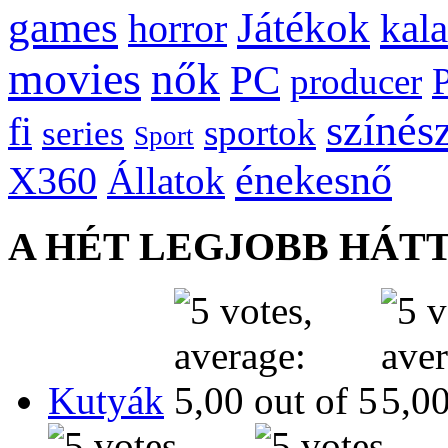
games
Játékok
kal
horror
movies
nők
PC
producer
színés
fi
sportok
series
Sport
énekesnő
X360
Állatok
A HÉT LEGJOBB HÁT
Kutyák