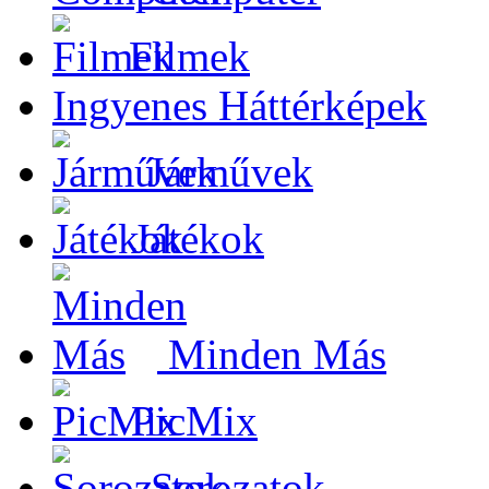
Filmek
Ingyenes Háttérképek
Járművek
Játékok
Minden Más
PicMix
Sorozatok