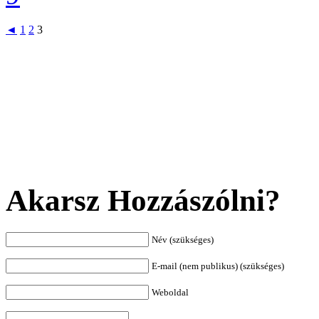
◄
1
2
3
Akarsz Hozzászólni?
Név (szükséges)
E-mail (nem publikus) (szükséges)
Weboldal