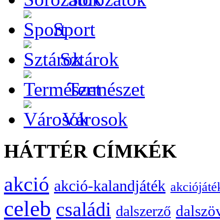
Sport
Sztárok
Természet
Városok
HÁTTÉR CÍMKÉK
akció
akció-kalandjáték
akciójáté
celeb
családi
dalszö
dalszerző