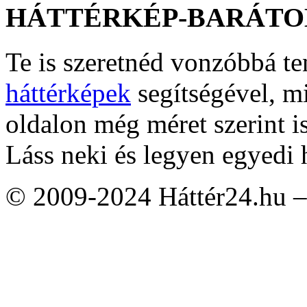
HÁTTÉRKÉP-BARÁTO
Te is szeretnéd vonzóbbá t
háttérképek
segítségével, m
oldalon még méret szerint i
Láss neki és legyen egyedi 
© 2009-2024 Háttér24.hu – 