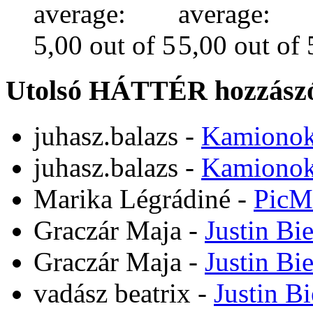
Utolsó HÁTTÉR hozzászó
juhasz.balazs
-
Kamiono
juhasz.balazs
-
Kamiono
Marika Légrádiné
-
PicM
Graczár Maja
-
Justin Bi
Graczár Maja
-
Justin Bi
vadász beatrix
-
Justin B