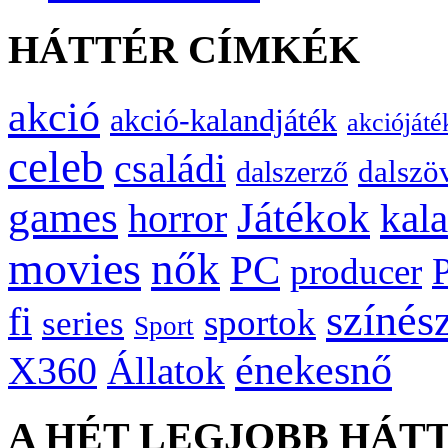
HÁTTÉR CÍMKÉK
akció
akció-kalandjáték
akciójáté
celeb
családi
dalszö
dalszerző
games
Játékok
kal
horror
movies
nők
PC
producer
színés
fi
sportok
series
Sport
énekesnő
X360
Állatok
A HÉT LEGJOBB HÁT