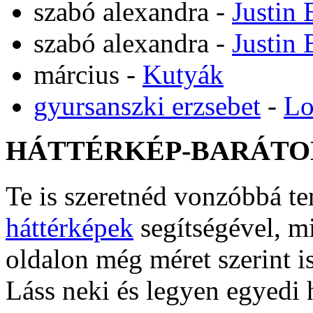
szabó alexandra
-
Justin 
szabó alexandra
-
Justin 
március
-
Kutyák
gyursanszki erzsebet
-
Lo
HÁTTÉRKÉP-BARÁTO
Te is szeretnéd vonzóbbá t
háttérképek
segítségével, m
oldalon még méret szerint i
Láss neki és legyen egyedi 