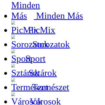
Minden Más
PicMix
Sorozatok
Sport
Sztárok
Természet
Városok