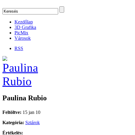
Kezdőlap
3D Grafika
PicMix
Városok
RSS
Paulina Rubio
Feltöltve:
15 jan 10
Kategória:
Sztárok
Értékelés: