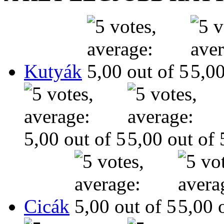
Kutyák
Cicák