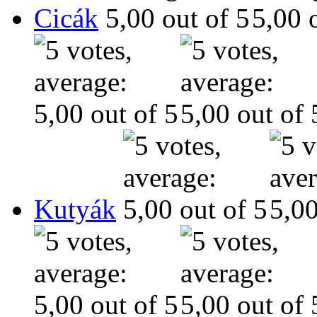
Cicák
Kutyák