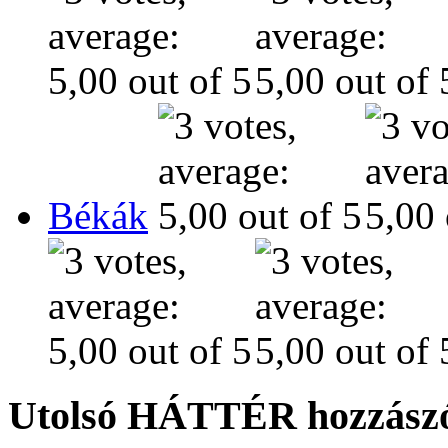
Békák
Utolsó HÁTTÉR hozzászó