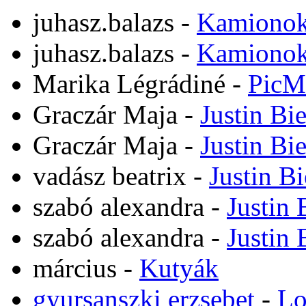
juhasz.balazs
-
Kamiono
juhasz.balazs
-
Kamiono
Marika Légrádiné
-
PicM
Graczár Maja
-
Justin Bi
Graczár Maja
-
Justin Bi
vadász beatrix
-
Justin B
szabó alexandra
-
Justin 
szabó alexandra
-
Justin 
március
-
Kutyák
gyursanszki erzsebet
-
Lo