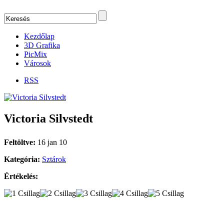
Kezdőlap
3D Grafika
PicMix
Városok
RSS
Victoria Silvstedt
Feltöltve:
16 jan 10
Kategória:
Sztárok
Értékelés: