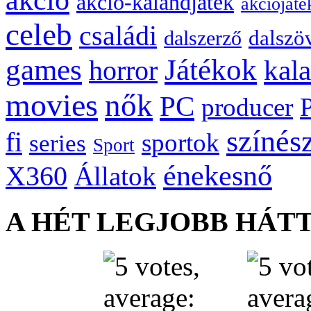
akció-kalandjáték
akciójáté
celeb
családi
dalszö
dalszerző
games
Játékok
kal
horror
movies
nők
PC
producer
színés
fi
sportok
series
Sport
énekesnő
X360
Állatok
A HÉT LEGJOBB HÁT