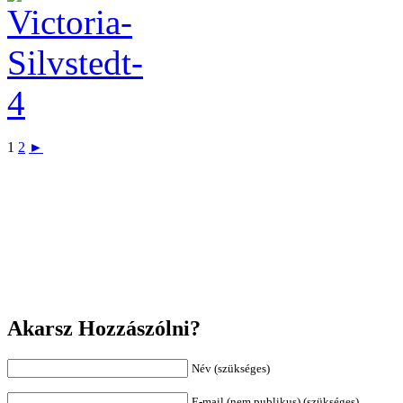
1
2
►
Akarsz Hozzászólni?
Név (szükséges)
E-mail (nem publikus) (szükséges)