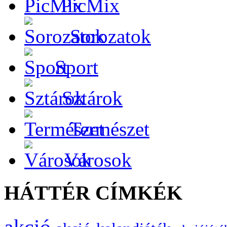
PicMix
Sorozatok
Sport
Sztárok
Természet
Városok
HÁTTÉR CÍMKÉK
akció