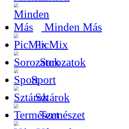
Minden Más
PicMix
Sorozatok
Sport
Sztárok
Természet