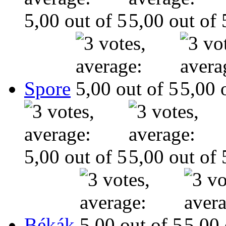
Spore
Békák