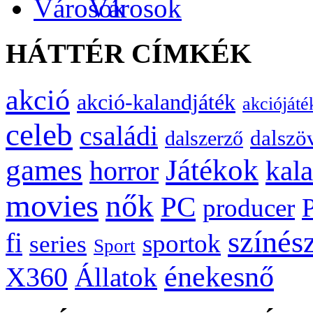
Városok
HÁTTÉR CÍMKÉK
akció
akció-kalandjáték
akciójáté
celeb
családi
dalszö
dalszerző
games
Játékok
kal
horror
movies
nők
PC
producer
színés
fi
sportok
series
Sport
énekesnő
X360
Állatok