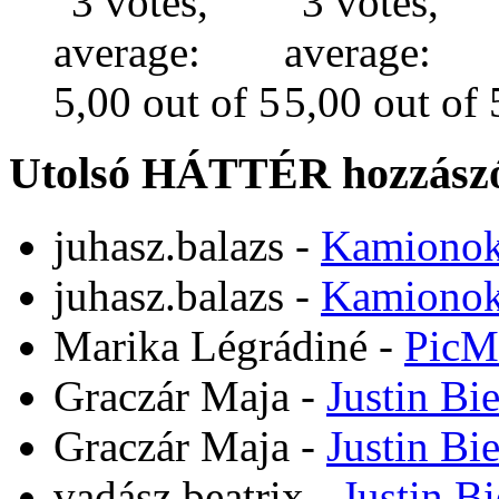
Utolsó HÁTTÉR hozzászó
juhasz.balazs
-
Kamiono
juhasz.balazs
-
Kamiono
Marika Légrádiné
-
PicM
Graczár Maja
-
Justin Bi
Graczár Maja
-
Justin Bi
vadász beatrix
-
Justin B