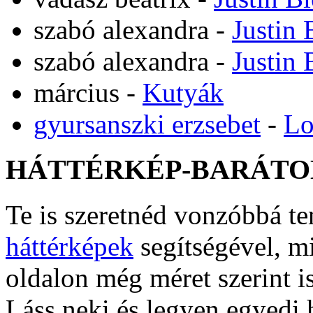
szabó alexandra
-
Justin 
szabó alexandra
-
Justin 
március
-
Kutyák
gyursanszki erzsebet
-
Lo
HÁTTÉRKÉP-BARÁTO
Te is szeretnéd vonzóbbá t
háttérképek
segítségével, m
oldalon még méret szerint i
Láss neki és legyen egyedi 