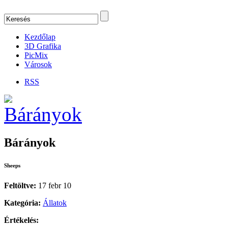
Kezdőlap
3D Grafika
PicMix
Városok
RSS
Bárányok
Sheeps
Feltöltve:
17 febr 10
Kategória:
Állatok
Értékelés: