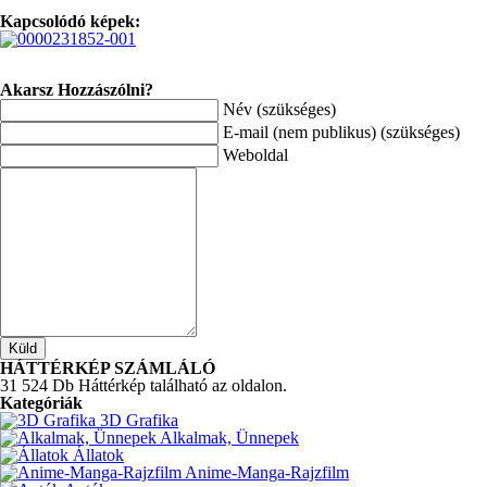
Kapcsolódó képek:
Akarsz Hozzászólni?
Név (szükséges)
E-mail (nem publikus) (szükséges)
Weboldal
HÁTTÉRKÉP SZÁMLÁLÓ
31 524 Db Háttérkép található az oldalon.
Kategóriák
3D Grafika
Alkalmak, Ünnepek
Állatok
Anime-Manga-Rajzfilm