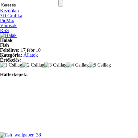
Kezdőlap
3D Grafika
PicMix
Városok
RSS
Halak
Fish
Feltöltve:
17 febr 10
Kategória:
Állatok
Értékelés:
Háttérképek: