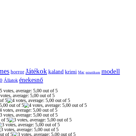
mes
Játékok
modell
kaland
krimi
horror
Mac
misztikum
énekesnő
0
Állatok