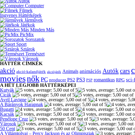
Autók
Computer
Filmek
Ingyenes Háttérképek
Járművek
Játékok
Minden Más
PicMix
Sorozatok
Sport
Sztárok
Természet
Városok
HÁTTÉR CÍMKÉK
c
akció
Autók
cars
animációs
Animals
akció-kalandjáték
akciójáték
movies
nők
PC
PS3
sci-
producer
PS2
romantikus
RPG
PSP
A HÉT LEGJOBB HÁTTÉRKÉPEI
Kutyák
Cicák
Avril Lavigne
A Bárányok Harapnak
Bugatti
Kacsák
Penélope Cruz
Városok
50 Cent
A Villámtolvaj – Percy Jackson és az Olimpisziak