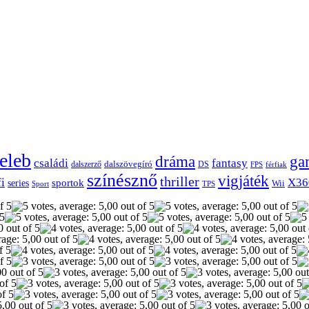
eleb
dráma
ga
családi
fantasy
dalszerző
dalszövegíró
DS
FPS
férfiak
színésznő
vigjáték
thriller
fi
X36
sportok
series
Wii
Sport
TPS