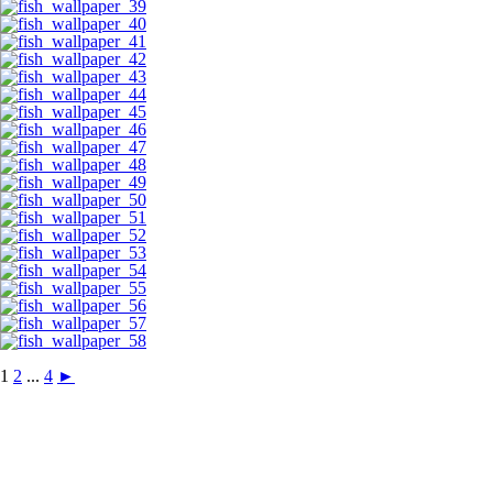
1
2
...
4
►