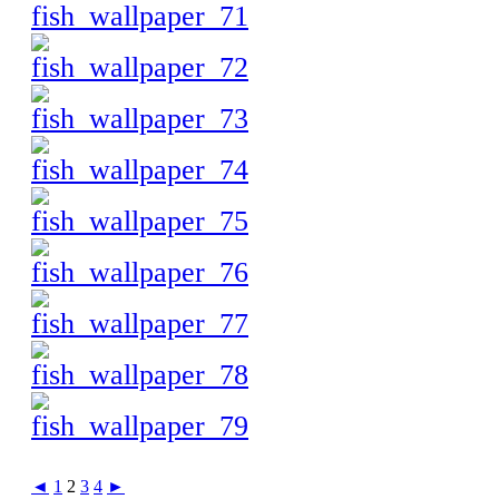
◄
1
2
3
4
►