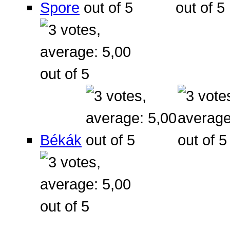
Spore
Békák