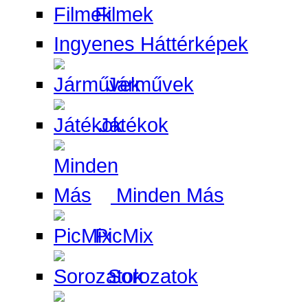
Filmek
Ingyenes Háttérképek
Járművek
Játékok
Minden Más
PicMix
Sorozatok