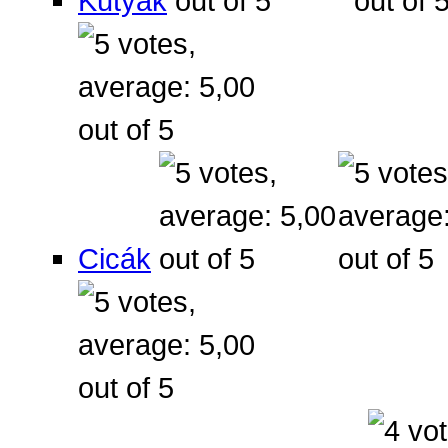
Kutyák
Cicák