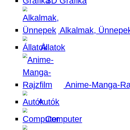
3D Grafika
Alkalmak, Ünnepe
Állatok
Anime-Manga-Raj
Autók
Computer