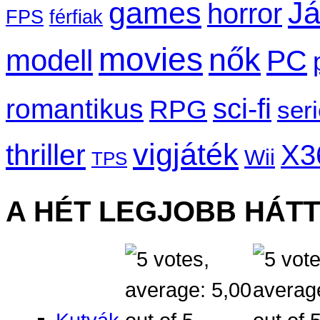
games
Já
horror
FPS
férfiak
movies
nők
modell
PC
sci-fi
romantikus
RPG
ser
vigjáték
thriller
X3
Wii
TPS
A HÉT LEGJOBB HÁT