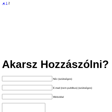
◄
1
2
Akarsz Hozzászólni?
Név (szükséges)
E-mail (nem publikus) (szükséges)
Weboldal