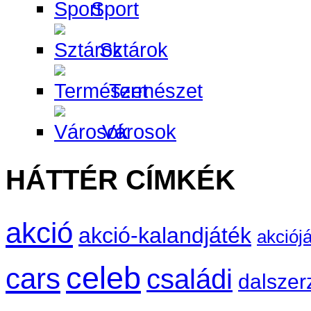
Sport
Sztárok
Természet
Városok
HÁTTÉR CÍMKÉK
akció
akció-kalandjáték
akciój
celeb
cars
családi
dalszer