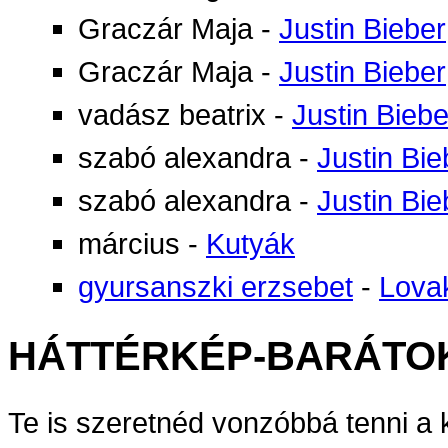
Graczár Maja
-
Justin Bieber
Graczár Maja
-
Justin Bieber
vadász beatrix
-
Justin Biebe
szabó alexandra
-
Justin Bie
szabó alexandra
-
Justin Bie
március
-
Kutyák
gyursanszki erzsebet
-
Lova
HÁTTÉRKÉP-BARÁTO
Te is szeretnéd vonzóbbá tenni a