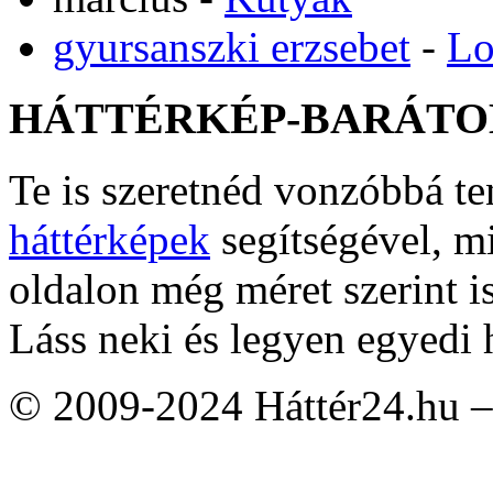
gyursanszki erzsebet
-
Lo
HÁTTÉRKÉP-BARÁTO
Te is szeretnéd vonzóbbá t
háttérképek
segítségével, m
oldalon még méret szerint i
Láss neki és legyen egyedi 
© 2009-2024 Háttér24.hu – 