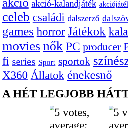
akció
akció-kalandjáték
akciójáté
celeb
családi
dalszö
dalszerző
games
Játékok
kal
horror
movies
nők
PC
producer
színés
fi
sportok
series
Sport
énekesnő
X360
Állatok
A HÉT LEGJOBB HÁT