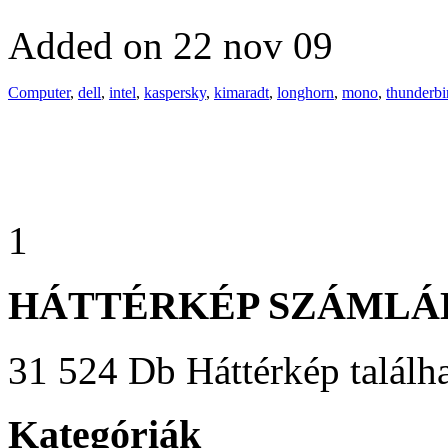
Added on 22 nov 09
Computer
,
dell
,
intel
,
kaspersky
,
kimaradt
,
longhorn
,
mono
,
thunderbi
1
HÁTTÉRKÉP SZÁMLÁ
31 524 Db Háttérkép találha
Kategóriák