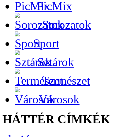
PicMix
Sorozatok
Sport
Sztárok
Természet
Városok
HÁTTÉR CÍMKÉK