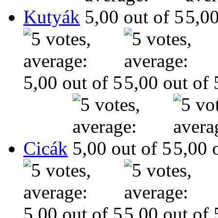
Kutyák
Cicák