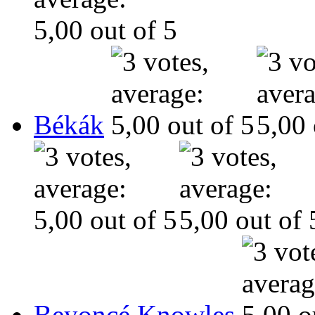
Békák
Beyoncé Knowles