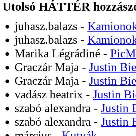
Utolsó HÁTTÉR hozzászó
juhasz.balazs
-
Kamiono
juhasz.balazs
-
Kamiono
Marika Légrádiné
-
PicM
Graczár Maja
-
Justin Bi
Graczár Maja
-
Justin Bi
vadász beatrix
-
Justin B
szabó alexandra
-
Justin 
szabó alexandra
-
Justin 
március
-
Kutyák