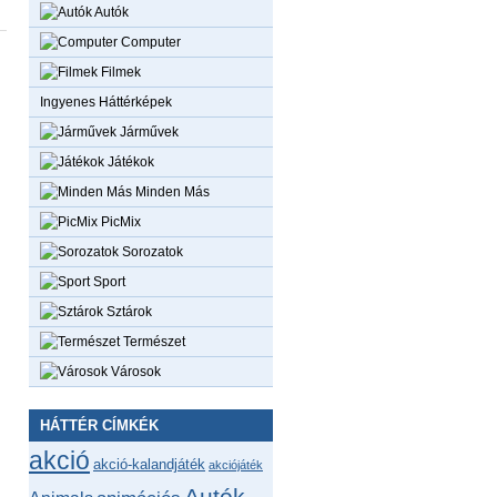
Autók
Computer
Filmek
Ingyenes Háttérképek
Járművek
Játékok
Minden Más
PicMix
Sorozatok
Sport
Sztárok
Természet
Városok
HÁTTÉR CÍMKÉK
akció
akció-kalandjáték
akciójáték