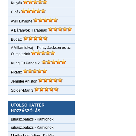
Kutyák
Cicák
Avril Lavigne
A Bárányok Harapnak
Bugatti
A Villámtolvaj – Percy Jackson és az
Olimpisziak
Kung Fu Panda 2.
PicMix
Jennifer Aniston
Spider-Man 3
UTOLSÓ HÁTTÉR
HOZZÁSZÓLÁS
juhasz.balazs
-
Kamionok
juhasz.balazs
-
Kamionok
Marika Légrádiné
-
PicMix