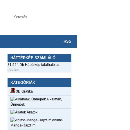
RSS
HÁTTÉRKÉP SZÁMLÁLÓ
31 524 Db Háttérkép található az
oldalon.
KATEGÓRIÁK
3D Grafika
Alkalmak,
Ünnepek
Állatok
Anime-
Manga-Rajzfilm