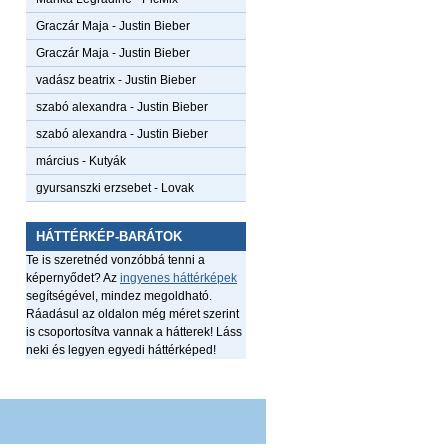
Graczár Maja
-
Justin Bieber
Graczár Maja
-
Justin Bieber
vadász beatrix
-
Justin Bieber
szabó alexandra
-
Justin Bieber
szabó alexandra
-
Justin Bieber
március
-
Kutyák
gyursanszki erzsebet
-
Lovak
HÁTTÉRKÉP-BARÁTOK
Te is szeretnéd vonzóbbá tenni a
képernyődet? Az
ingyenes háttérképek
segítségével, mindez megoldható.
Ráadásul az oldalon még méret szerint
is csoportosítva vannak a hátterek! Láss
neki és legyen egyedi háttérképed!