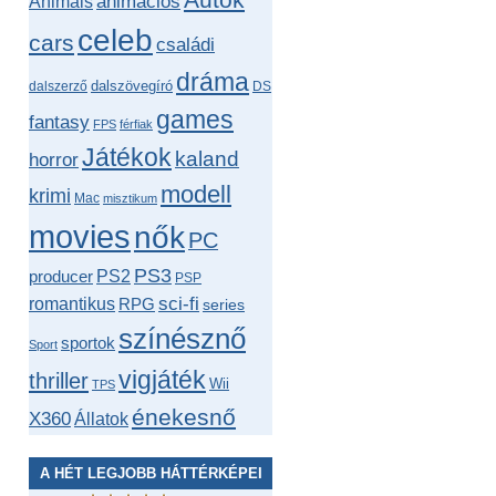
Autók
animációs
Animals
celeb
cars
családi
dráma
dalszövegíró
dalszerző
DS
games
fantasy
FPS
férfiak
Játékok
kaland
horror
modell
krimi
Mac
misztikum
movies
nők
PC
PS3
producer
PS2
PSP
romantikus
sci-fi
RPG
series
színésznő
sportok
Sport
vigjáték
thriller
Wii
TPS
énekesnő
X360
Állatok
A HÉT LEGJOBB HÁTTÉRKÉPEI