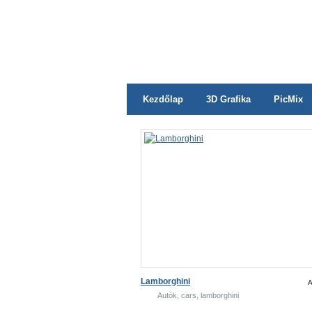
Kezdőlap
3D Grafika
PicMix
Lamborghini
A
,
,
Autók
cars
lamborghini