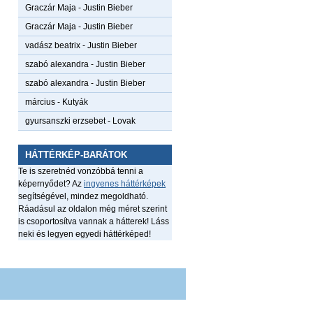
Graczár Maja
-
Justin Bieber
Graczár Maja
-
Justin Bieber
vadász beatrix
-
Justin Bieber
szabó alexandra
-
Justin Bieber
szabó alexandra
-
Justin Bieber
március
-
Kutyák
gyursanszki erzsebet
-
Lovak
HÁTTÉRKÉP-BARÁTOK
Te is szeretnéd vonzóbbá tenni a
képernyődet? Az
ingyenes háttérképek
segítségével, mindez megoldható.
Ráadásul az oldalon még méret szerint
is csoportosítva vannak a hátterek! Láss
neki és legyen egyedi háttérképed!