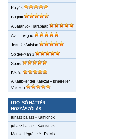
Kutyák
Bugatti
A Bárányok Harapnak
Avril Lavigne
Jennifer Aniston
Spider-Man 3
Spore
Békák
A Karib-tenger Kalózai – Ismeretlen
Vizeken
UTOLSÓ HÁTTÉR
HOZZÁSZÓLÁS
juhasz.balazs
-
Kamionok
juhasz.balazs
-
Kamionok
Marika Légrádiné
-
PicMix