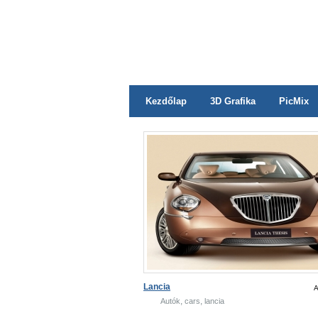
Kezdőlap
3D Grafika
PicMix
Lancia
A
,
,
Autók
cars
lancia