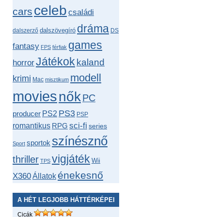
celeb
cars
családi
dráma
dalszövegíró
dalszerző
DS
games
fantasy
FPS
férfiak
Játékok
kaland
horror
modell
krimi
Mac
misztikum
movies
nők
PC
PS3
producer
PS2
PSP
romantikus
sci-fi
RPG
series
színésznő
sportok
Sport
vigjáték
thriller
Wii
TPS
énekesnő
X360
Állatok
A HÉT LEGJOBB HÁTTÉRKÉPEI
Cicák