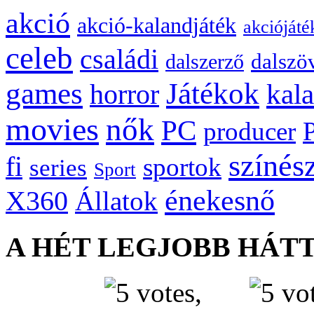
akció
akció-kalandjáték
akciójáté
celeb
családi
dalszö
dalszerző
games
Játékok
kal
horror
movies
nők
PC
producer
színés
fi
sportok
series
Sport
énekesnő
X360
Állatok
A HÉT LEGJOBB HÁT