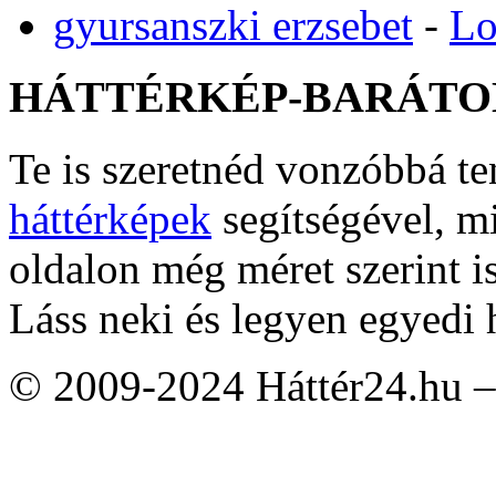
gyursanszki erzsebet
-
Lo
HÁTTÉRKÉP-BARÁTO
Te is szeretnéd vonzóbbá t
háttérképek
segítségével, m
oldalon még méret szerint i
Láss neki és legyen egyedi 
© 2009-2024 Háttér24.hu – 