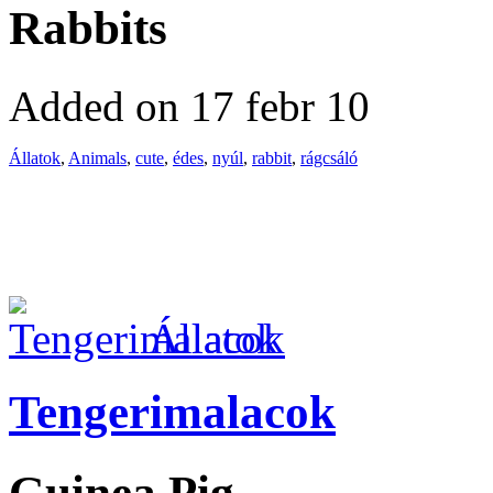
Rabbits
Added on 17 febr 10
Állatok
,
Animals
,
cute
,
édes
,
nyúl
,
rabbit
,
rágcsáló
Állatok
Tengerimalacok
Guinea Pig