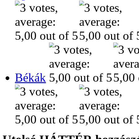
Békák