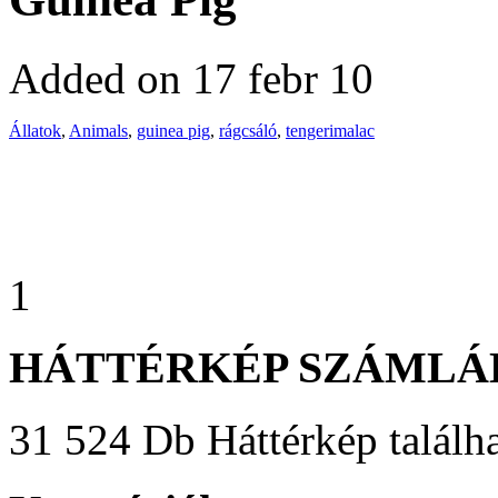
Added on 17 febr 10
Állatok
,
Animals
,
guinea pig
,
rágcsáló
,
tengerimalac
1
HÁTTÉRKÉP SZÁMLÁ
31 524 Db Háttérkép találha