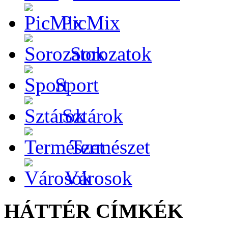
PicMix
Sorozatok
Sport
Sztárok
Természet
Városok
HÁTTÉR CÍMKÉK