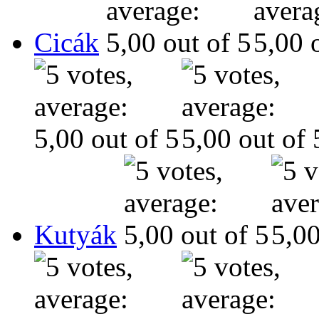
Cicák
Kutyák