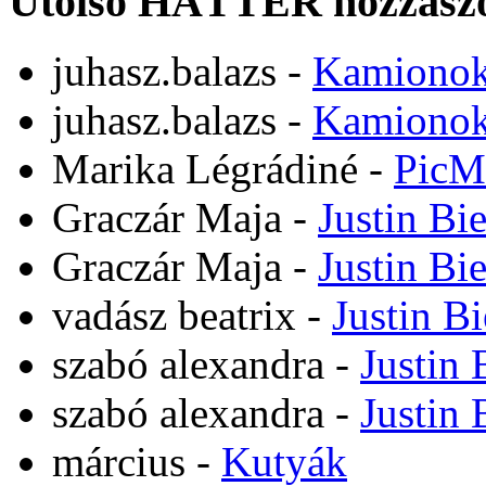
Utolsó HÁTTÉR hozzászó
juhasz.balazs
-
Kamiono
juhasz.balazs
-
Kamiono
Marika Légrádiné
-
PicM
Graczár Maja
-
Justin Bi
Graczár Maja
-
Justin Bi
vadász beatrix
-
Justin B
szabó alexandra
-
Justin 
szabó alexandra
-
Justin 
március
-
Kutyák