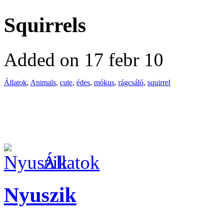
Squirrels
Added on 17 febr 10
Állatok
,
Animals
,
cute
,
édes
,
mókus
,
rágcsáló
,
squirrel
Állatok
Nyuszik