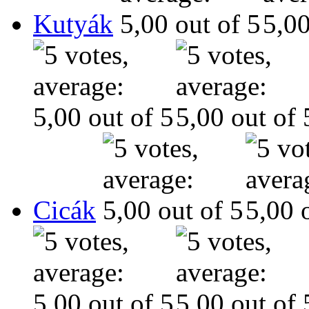
Kutyák
Cicák