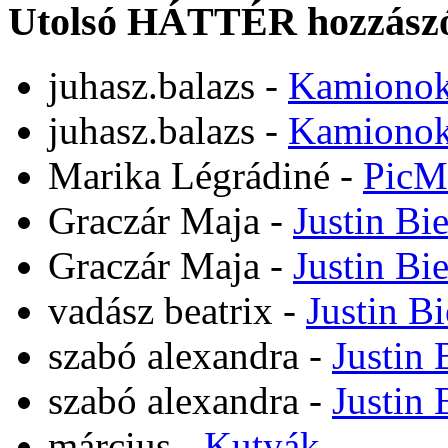
Utolsó HÁTTÉR hozzászó
juhasz.balazs
-
Kamiono
juhasz.balazs
-
Kamiono
Marika Légrádiné
-
PicM
Graczár Maja
-
Justin Bi
Graczár Maja
-
Justin Bi
vadász beatrix
-
Justin B
szabó alexandra
-
Justin 
szabó alexandra
-
Justin 
március
-
Kutyák