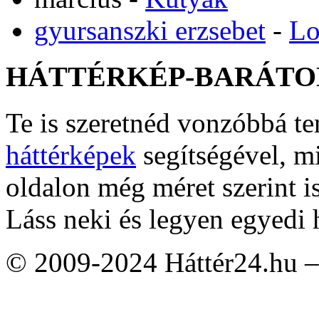
gyursanszki erzsebet
-
Lo
HÁTTÉRKÉP-BARÁTO
Te is szeretnéd vonzóbbá t
háttérképek
segítségével, m
oldalon még méret szerint i
Láss neki és legyen egyedi 
© 2009-2024 Háttér24.hu – 