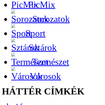
PicMix
Sorozatok
Sport
Sztárok
Természet
Városok
HÁTTÉR CÍMKÉK