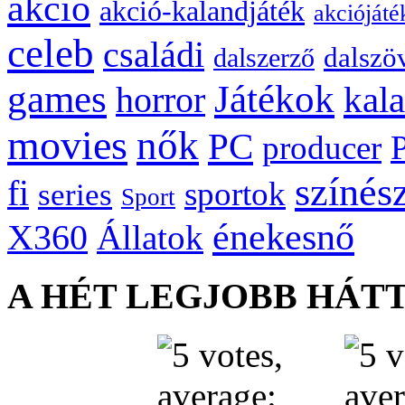
akció
akció-kalandjáték
akciójáté
celeb
családi
dalszö
dalszerző
games
Játékok
kal
horror
movies
nők
PC
producer
színés
fi
sportok
series
Sport
énekesnő
X360
Állatok
A HÉT LEGJOBB HÁT