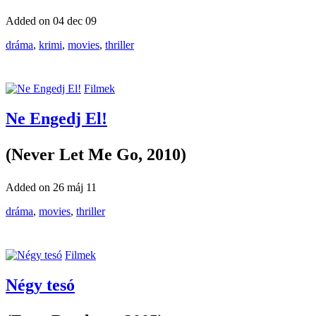
Added on 04 dec 09
dráma
,
krimi
,
movies
,
thriller
Filmek
Ne Engedj El!
(Never Let Me Go, 2010)
Added on 26 máj 11
dráma
,
movies
,
thriller
Filmek
Négy tesó