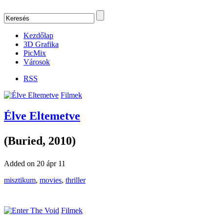
Kezdőlap
3D Grafika
PicMix
Városok
RSS
Filmek
Élve Eltemetve
(Buried, 2010)
Added on 20 ápr 11
misztikum
,
movies
,
thriller
Filmek