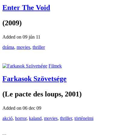
Enter The Void
(2009)
Added on 09 jún 11
dráma
,
movies
,
thriller
Filmek
Farkasok Szövetsége
(Le pacte des loups, 2001)
Added on 06 dec 09
akció
,
horror
,
kaland
,
movies
,
thriller
,
történelmi