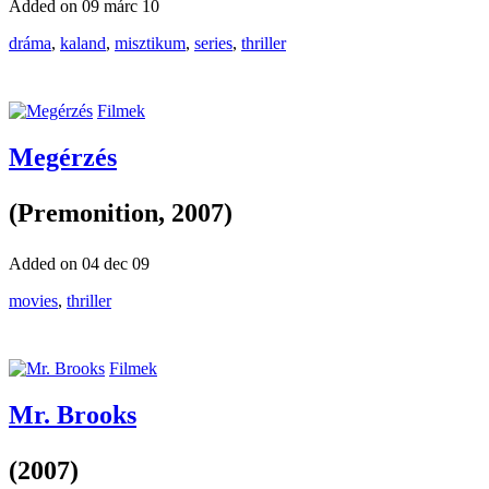
Added on 09 márc 10
dráma
,
kaland
,
misztikum
,
series
,
thriller
Filmek
Megérzés
(Premonition, 2007)
Added on 04 dec 09
movies
,
thriller
Filmek
Mr. Brooks
(2007)